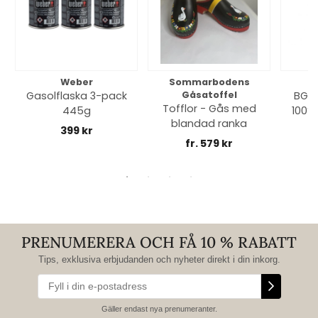
Weber
Sommarbodens
Bi
Gasolflaska 3-pack
Gåsatoffel
BGE 
Tofflor - Gås med
445g
100% 
blandad ranka
399 kr
fr. 579 kr
PRENUMERERA OCH FÅ 10 % RABATT
Tips, exklusiva erbjudanden och nyheter direkt i din inkorg.
Gäller endast nya prenumeranter.