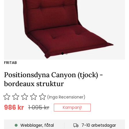
FRITAB
Positionsdyna Canyon (tjock) -
bordeaux struktur
(Inga Recensioner)
986
kr
1 095
kr
Kampanj!
Webblager, fåtal
7-10 arbetsdagar