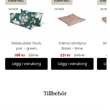
KAMPANJ
KAMPANJ
KAMP
till 16/8
till 16/8
till 16/8
Sidokuddar flock,
Palma sittdyna
Gla
par - green
Basis - linne
O
botanical
198 kr
220 kr
221 kr
245 kr
44
Lägg i varukorg
Lägg i varukorg
Läg
Tillbehör