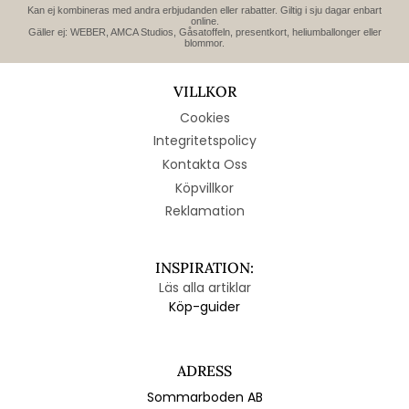
Kan ej kombineras med andra erbjudanden eller rabatter. Giltig i sju dagar enbart
online.
Gäller ej: WEBER, AMCA Studios, Gåsatoffeln, presentkort, heliumballonger eller
blommor.
VILLKOR
Cookies
Integritetspolicy
Kontakta Oss
Köpvillkor
Reklamation
INSPIRATION:
Läs alla artiklar
Köp-guider
ADRESS
Sommarboden AB