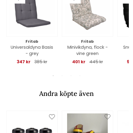
Fritab
Fritab
Universaldyna Basis
Minivikdyna, flock -
Snur
- grey
vine green
f
347 kr
385 kr
401 kr
445 kr
92
Andra köpte även