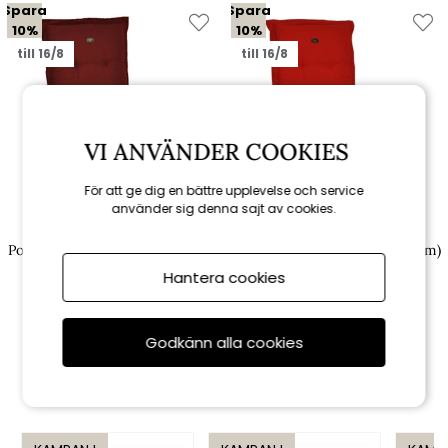
Spara
Spara
10%
10%
till 16/8
till 16/8
VI ANVÄNDER COOKIES
För att ge dig en bättre upplevelse och service
använder sig denna sajt av cookies.
Fritab
Fritab
Positionsdyna Canyon (medium)
Positionsdyna Canyon (medium)
- bordeaux struktur
- röd struktur
Hantera cookies
617 kr
617 kr
685 kr
685 kr
Godkänn alla cookies
Rekommenderade tillbehör