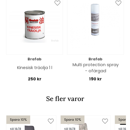
Brafab
Brafab
Multi protection spray
Kinesisk träolja 1 l
- ofärgad
250 kr
190 kr
Se fler varor
Spara 10%
Spara 10%
Spara 
till 16/8
till 16/8
till 16/8