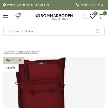
Mån-Fre: 10-18 Lör: 10-15 Sön: 11-15
Telefon: 040-45 01 11
0
Dynor
>
Positionsdynor
>
Positionsdyna Canyon (tjock) - bordeaux struktur
10
till 16/8