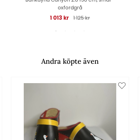
oxfordgrå
1 013 kr
1 125 kr
Andra köpte även