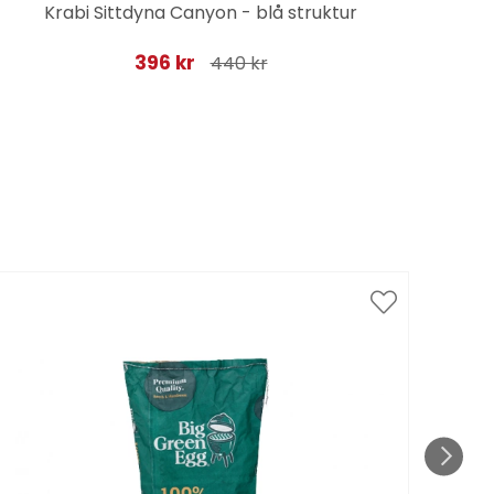
Krabi Sittdyna Canyon - blå struktur
396 kr
440 kr
Spar
till 1