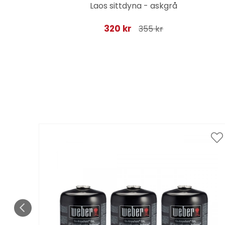
Laos sittdyna - askgrå
320 kr
355 kr