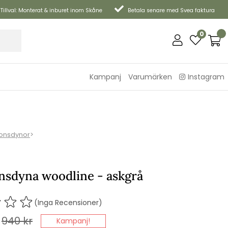
Tillval: Monterat & inburet inom Skåne
Betala senare med Svea faktura
0
Kampanj
Varumärken
Instagram
ionsdynor
>
nsdyna woodline - askgrå
(Inga Recensioner)
940
kr
Kampanj!