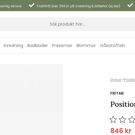
sonlig service
Fraktfritt över 399 kr på inredning & tillbehör (ej rea)
Inredning
Badkläder
Presenter
Blommor
Gåsatoffeln
Dynor
>
Posit
FRITAB
Positio
846
kr