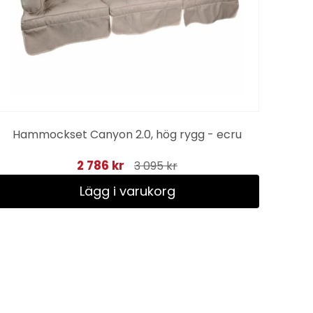
Hammockset Canyon 2.0, hög rygg - ecru
2 786 kr
3 095 kr
Lägg i varukorg