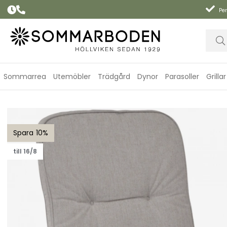
Per
Sommarrea
Utemöbler
Trädgård
Dynor
Parasoller
Grillar
Positionsdyna woodline - askgrå
10
till 16/8