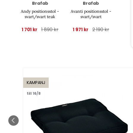
Brafab
Brafab
Andy positionsstol -
Avanti positionsstol -
svart/svart teak
svart/svart
1 890 kr
2 190 kr
1 701 kr
1 971 kr
KAMPANJ
till 16/8