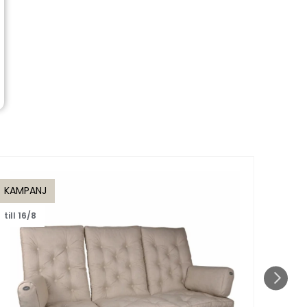
KAMPANJ
KAMP
till 16/8
till 1