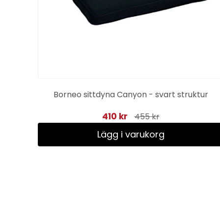
Borneo sittdyna Canyon - svart struktur
410 kr
455 kr
Lägg i varukorg