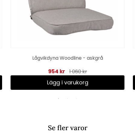
Lågvikdyna Woodline - askgrå
954 kr
1 060 kr
Lägg i varukorg
Se fler varor