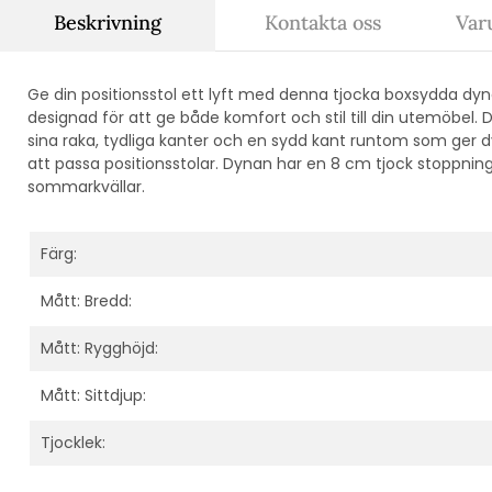
Beskrivning
Kontakta oss
Var
Ge din positionsstol ett lyft med denna tjocka boxsydda dyna 
designad för att ge både komfort och stil till din utemöbe
sina raka, tydliga kanter och en sydd kant runtom som ger
att passa positionsstolar. Dynan har en 8 cm tjock stoppnin
sommarkvällar.
Färg:
Mått: Bredd:
Mått: Rygghöjd:
Mått: Sittdjup:
Tjocklek: