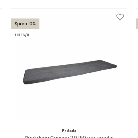
Spara 10%
till 16/8
Fritab
Bänkdyna Canyon 2.0 150 cm, smal -