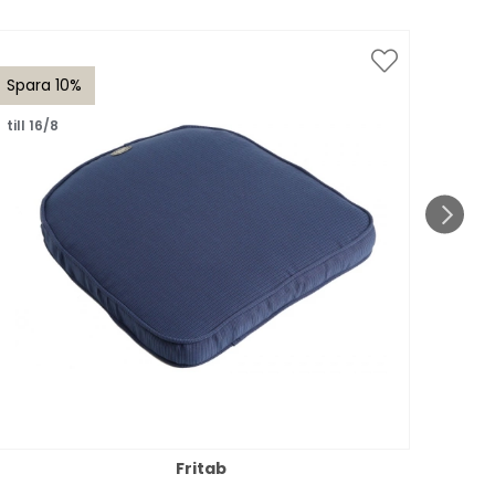
Spara 10%
Spar
till 16/8
till 1
Fritab