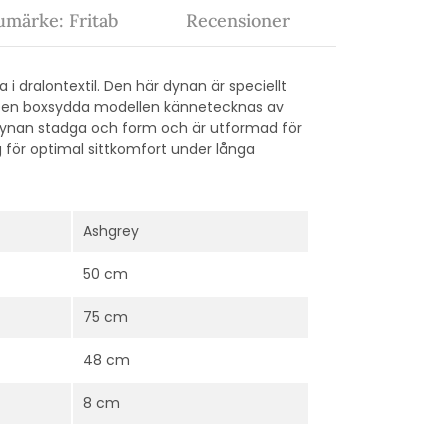
umärke: Fritab
Recensioner
i dralontextil. Den här dynan är speciellt
l. Den boxsydda modellen kännetecknas av
 dynan stadga och form och är utformad för
g för optimal sittkomfort under långa
Ashgrey
50 cm
75 cm
48 cm
8 cm