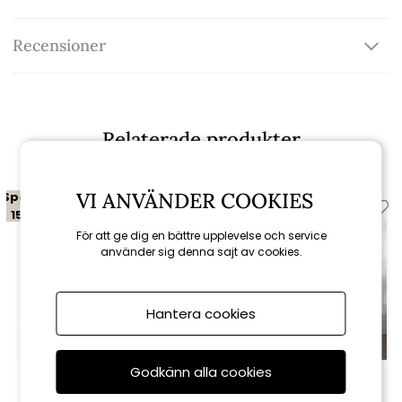
Recensioner
Relaterade produkter
VI ANVÄNDER COOKIES
Spara
Spara
15%
15%
För att ge dig en bättre upplevelse och service
till 16/8
använder sig denna sajt av cookies.
Hantera cookies
Godkänn alla cookies
Cane-line
Cane-line