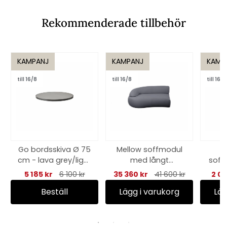
Rekommenderade tillbehör
KAMPANJ
KAMPANJ
KAMP
till 16/8
till 16/8
till 16/8
Go bordsskiva Ø 75
Mellow soffmodul
cm - lava grey/light
med långt
soff
grey
ryggstöd, höger -
mell
5 185 kr
6 100 kr
35 360 kr
41 600 kr
2 0
grey
Beställ
Lägg i varukorg
Läg