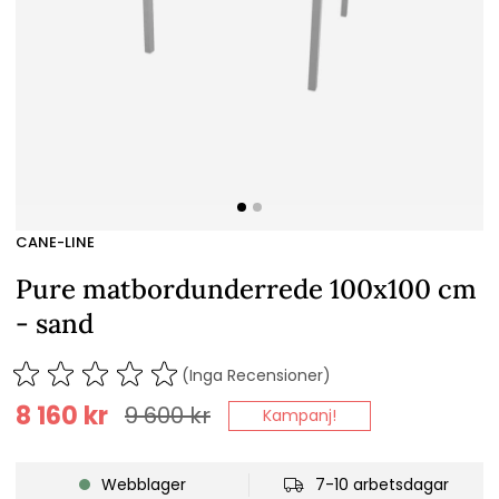
CANE-LINE
Pure matbordunderrede 100x100 cm
- sand
(Inga Recensioner)
8 160
kr
9 600
kr
Kampanj!
Webblager
7-10 arbetsdagar