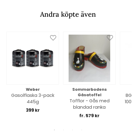
Andra köpte även
Weber
Sommarbodens
Bi
Gasolflaska 3-pack
Gåsatoffel
BGE 
Tofflor - Gås med
445g
100% 
blandad ranka
399 kr
fr. 579 kr