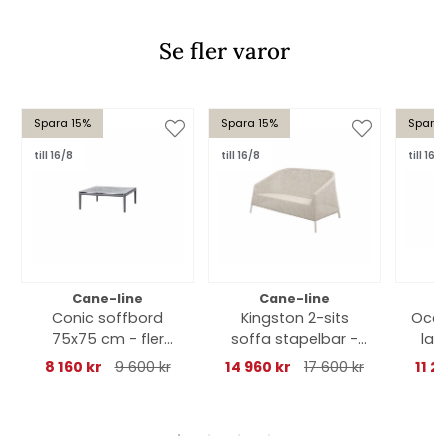
Se fler varor
Spara 15%
Spara 15%
Spara 
till 16/8
till 16/8
till 16/8
Cane-line
Cane-line
Conic soffbord
Kingston 2-sits
Ocea
75x75 cm - fler
soffa stapelbar -
lar
färger
sand
8 160 kr
9 600 kr
14 960 kr
17 600 kr
11 2