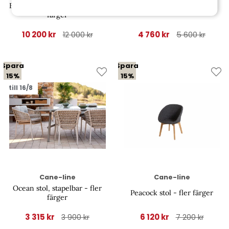
Bordsskiva 100x100 cm - fler
Breeze stol - fler färger
färger
10 200 kr
4 760 kr
12 000 kr
5 600 kr
Spara
Spara
15%
15%
till 16/8
Cane-line
Cane-line
Ocean stol, stapelbar - fler
Peacock stol - fler färger
färger
3 315 kr
6 120 kr
3 900 kr
7 200 kr