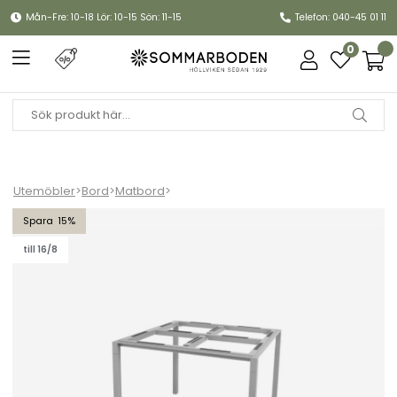
Mån-Fre: 10-18 Lör: 10-15 Sön: 11-15
Telefon: 040-45 01 11
0
Utemöbler
>
Bord
>
Matbord
>
Pure matbordunderrede 100x100 cm - sand
15
till 16/8