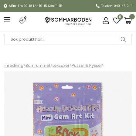
Mån-Fre: 10-18 Lör: 10-15 Sön: 11-15
Telefon: 040-45 01 11
0
Inredning
>
Barnrummet
>
Leksaker
>
Pussel & Pyssel
>
Razzel Dazzel D.I.Y pyssel-kit, med mini diamanter - rolling rocke