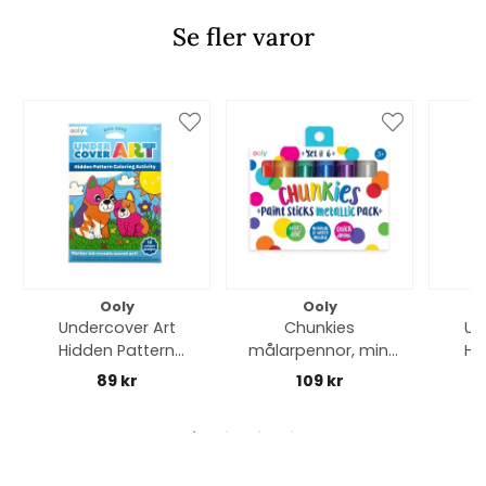
Se fler varor
Ooly
Ooly
Undercover Art
Chunkies
Un
Hidden Pattern
målarpennor, mini
Hi
målarbilder - dog
pack - metallic
m
89 kr
109 kr
days
un