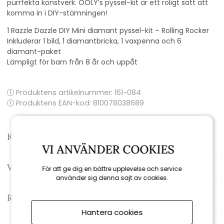
purrfekta konstverk. OOLY’s pyssel-kit är ett roligt sätt att
komma in i DIY-stämningen!
1 Razzle Dazzle DIY Mini diamant pyssel-kit – Rolling Rocker
Inkluderar 1 bild, 1 diamantbricka, 1 vaxpenna och 6
diamant-paket
Lämpligt för barn från 8 år och uppåt
Produktens artikelnummer:
161-084
Produktens EAN-kod: 810078038689
Kontakta oss
VI ANVÄNDER COOKIES
Varumärke: Ooly
För att ge dig en bättre upplevelse och service
använder sig denna sajt av cookies.
Recensioner
Hantera cookies