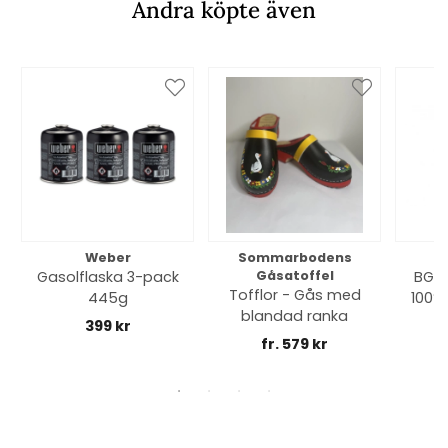
Andra köpte även
Weber
Sommarbodens
Bi
Gasolflaska 3-pack
Gåsatoffel
BGE 
Tofflor - Gås med
445g
100% 
blandad ranka
399 kr
fr. 579 kr