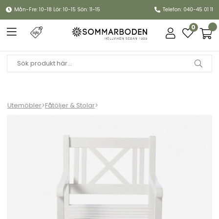
Mån-Fre: 10-18 Lör: 10-15 Sön: 11-15
Telefon: 040-45 01 11
0
Utemöbler
>
Fåtöljer & Stolar
>
Rosenborg karmstol - vit