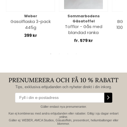
Weber
Sommarbodens
Bi
Gasolflaska 3-pack
Gåsatoffel
BGE 
Tofflor - Gås med
445g
100% 
blandad ranka
399 kr
fr. 579 kr
PRENUMERERA OCH FÅ 10 % RABATT
Tips, exklusiva erbjudanden och nyheter direkt i din inkorg.
Gäller endast nya prenumeranter.
Kan ej kombineras med andra erbjudanden eller rabatter. Giltig i sju dagar enbart
online.
Gäller ej: WEBER, AMCA Studios, Gåsatoffeln, presentkort, heliumballonger eller
blommor.