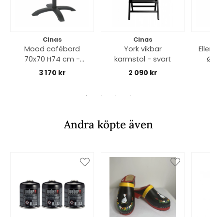
Cinas
Cinas
Mood cafébord
York vikbar
Ellen
70x70 H74 cm -
karmstol - svart
Ø 
antracit/teak
an
3 170 kr
2 090 kr
Andra köpte även