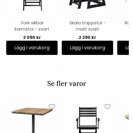
York vikbar
Skala trappstol -
Ros
karmstol - svart
matt svart
2 090 kr
2 290 kr
Lägg i varukorg
Lägg i varukorg
Läg
Se fler varor