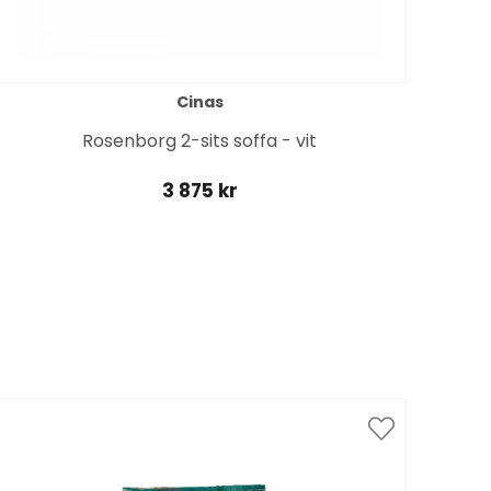
Cinas
Rosenborg 2-sits soffa - vit
3 875 kr
Spar