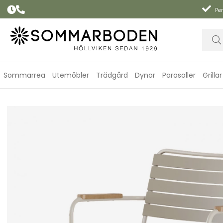
Per
Sommarrea
Utemöbler
Trädgård
Dynor
Parasoller
Grillar
Matic karmstol - sandy grey/teak