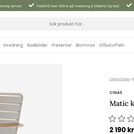
sonlig service
Fraktfritt över 399 kr på inredning & tillbehör (ej rea)
Inredning
Badkläder
Presenter
Blommor
Gåsatoffeln
Utemöbler
>
CINAS
Matic 
2 190
kr