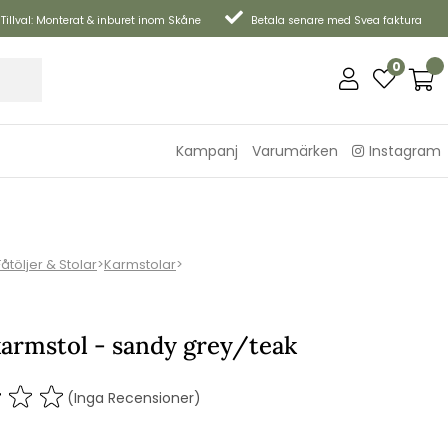
Tillval: Monterat & inburet inom Skåne
Betala senare med Svea faktura
0
Kampanj
Varumärken
Instagram
Fåtöljer & Stolar
>
Karmstolar
>
karmstol - sandy grey/teak
(Inga Recensioner)