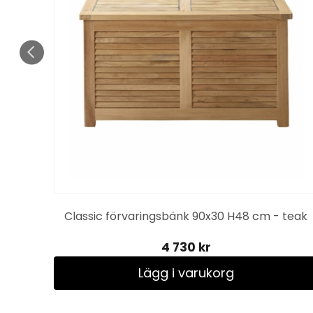
 vit
Classic förvaringsbänk 90x30 H48 cm - teak
4 730 kr
Lägg i varukorg