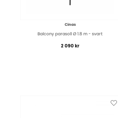
Cinas
n
Balcony parasoll Ø 1.8 m - svart
2 090 kr