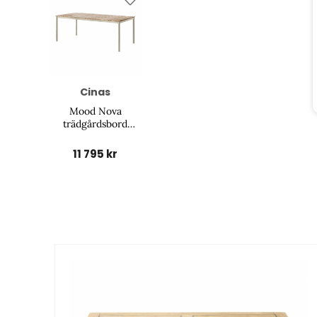
Cinas
Mood Nova
trädgårdsbord
219x100 H74 - sandy
grey/teak
11 795 kr