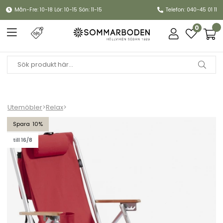
Mån-Fre: 10-18 Lör: 10-15 Sön: 11-15
Telefon: 040-45 01 11
0
Utemöbler
>
Relax
>
ROXY Friluftsstol m kylbag/mobilficka alu - röd
10
till 16/8