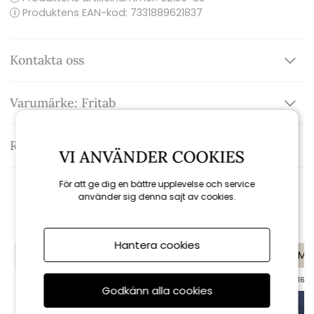
Produktens EAN-kod: 7331889621837
Kontakta oss
Varumärke: Fritab
Recensioner
VI ANVÄNDER COOKIES
För att ge dig en bättre upplevelse och service
använder sig denna sajt av cookies.
Rekommenderade tillbehör
Hantera cookies
KAMPANJ
KAMPANJ
KAMP
till 16/8
till 16/8
till 16/8
Godkänn alla cookies