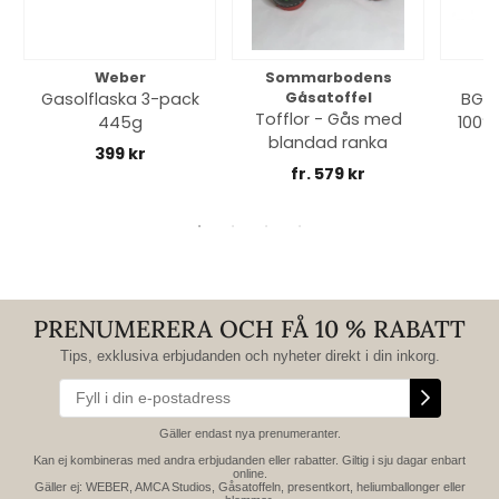
Weber
Sommarbodens
Bi
Gasolflaska 3-pack
Gåsatoffel
BGE 
Tofflor - Gås med
445g
100% 
blandad ranka
399 kr
fr. 579 kr
PRENUMERERA OCH FÅ 10 % RABATT
Tips, exklusiva erbjudanden och nyheter direkt i din inkorg.
Gäller endast nya prenumeranter.
Kan ej kombineras med andra erbjudanden eller rabatter. Giltig i sju dagar enbart
online.
Gäller ej: WEBER, AMCA Studios, Gåsatoffeln, presentkort, heliumballonger eller