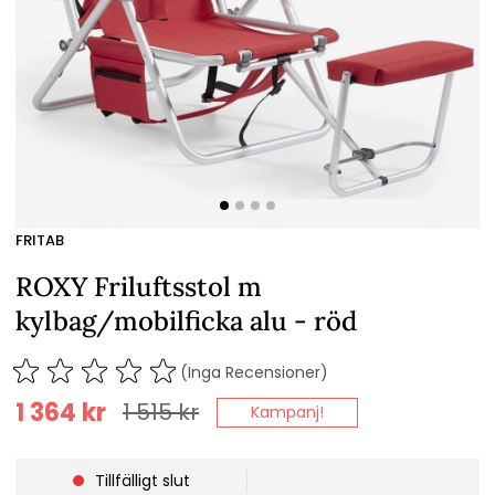
FRITAB
ROXY Friluftsstol m
kylbag/mobilficka alu - röd
(Inga Recensioner)
1 364
kr
1 515
kr
Kampanj!
Tillfälligt slut