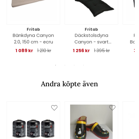
Fritab
Fritab
Bänkdyna Canyon
Däckstolsdyna
Po
2.0, 150 cm - ecru
Canyon - svart
Basi
struktur
1 089 kr
1 210 kr
1 256 kr
1 395 kr
32
Andra köpte även