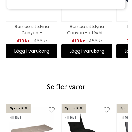
Borneo sittdyna
Borneo sittdyna
Kr
Canyon -
Canyon - offwhite
C
antracitgrå struktur
struktur
410 kr
455 kr
410 kr
455 kr
39
Lägg i varukorg
Lägg i varukorg
Läg
Se fler varor
Spara 10%
Spara 10%
Spara 
till 16/8
till 16/8
till 16/8