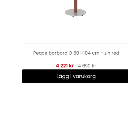
Peace barbord Ø 80 H104 cm - zin red
4 221 kr
4 690 kr
Lägg i varukorg