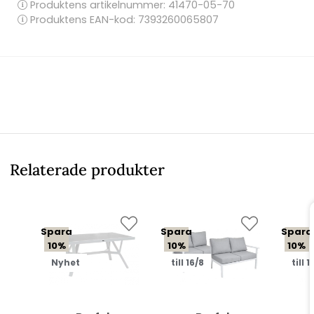
Produktens artikelnummer:
41470-05-70
Produktens EAN-kod: 7393260065807
Relaterade produkter
Spara
Spara
Spara
10%
10%
10%
Nyhet
till 16/8
till 1