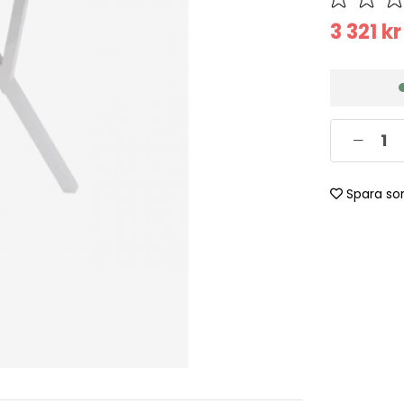
3 321
kr
Spara so