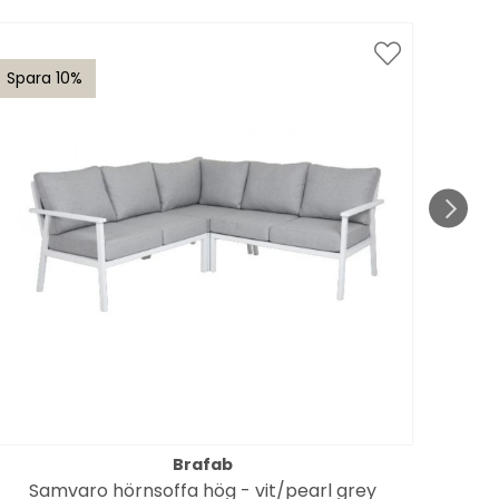
Spara 10%
Spar
till 1
Brafab
Samvaro hörnsoffa hög - vit/pearl grey