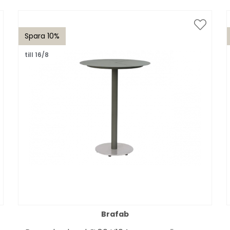
Spara 10%
till 16/8
Brafab