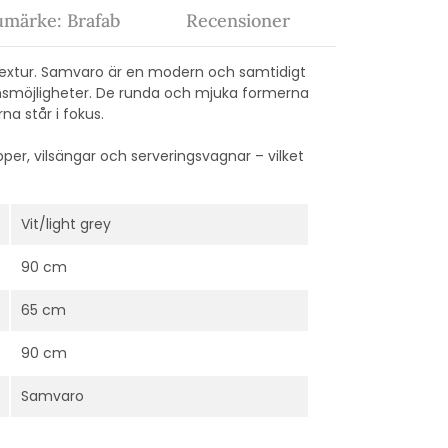
umärke: Brafab
Recensioner
 textur. Samvaro är en modern och samtidigt
nsmöjligheter. De runda och mjuka formerna
na står i fokus.
pper, vilsängar och serveringsvagnar – vilket
Vit/light grey
90 cm
65 cm
90 cm
Samvaro