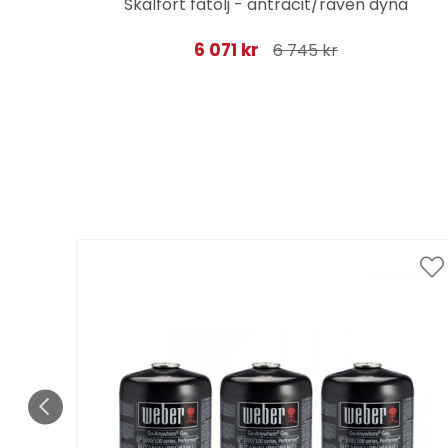
Skalfort fåtölj - antracit/raven dyna
6 071 kr
6 745 kr