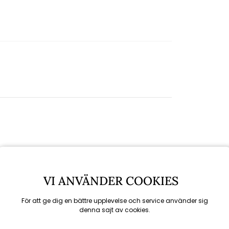
Spara
VI ANVÄNDER COOKIES
10%
6/8
till 16/8
För att ge dig en bättre upplevelse och service använder sig
denna sajt av cookies.