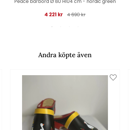
Peace barbord Ø 80 H104 cm - nordic green
4 221 kr
4 690 kr
Andra köpte även