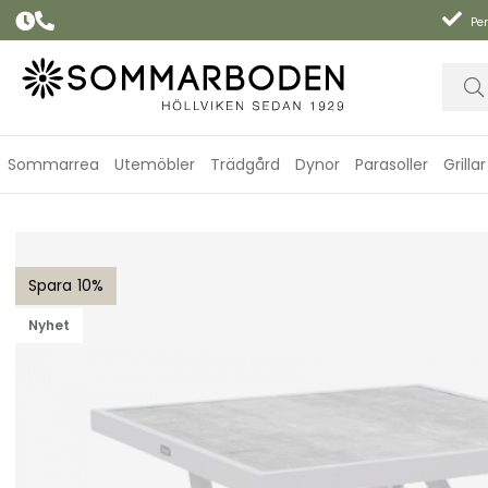
Per
Sommarrea
Utemöbler
Trädgård
Dynor
Parasoller
Grillar
Samvaro soffbord hög, 90x90 H65 cm - vit/light grey
10
Nyhet