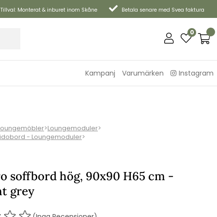
Tillval: Monterat & inburet inom Skåne
Betala senare med Svea faktura
0
Kampanj
Varumärken
Instagram
Loungemöbler
>
Loungemoduler
>
Sidobord - Loungemoduler
>
o soffbord hög, 90x90 H65 cm -
ht grey
(Inga Recensioner)