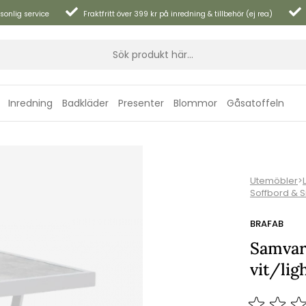
sonlig service
Fraktfritt över 399 kr på inredning & tillbehör (ej rea)
Inredning
Badkläder
Presenter
Blommor
Gåsatoffeln
Utemöbler
>
Soffbord & 
BRAFAB
Samvar
vit/lig