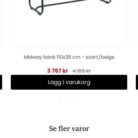
Midway bänk 110x36 cm - svart/beige
3 767 kr
4 185 kr
Lägg i varukorg
Se fler varor