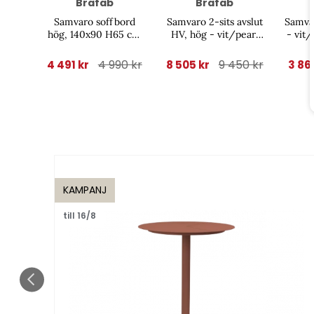
Brafab
Brafab
Samvaro soffbord
Samvaro 2-sits avslut
Samva
hög, 140x90 H65 cm
HV, hög - vit/pearl
- vit
- vit/glas
grey dyna
4 990 kr
9 450 kr
4 491 kr
8 505 kr
3 86
KAMPANJ
till 16/8