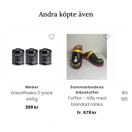
Andra köpte även
Weber
Sommarbodens
Bi
Gasolflaska 3-pack
Gåsatoffel
BGE 
Tofflor - Gås med
445g
100% 
blandad ranka
399 kr
fr. 579 kr