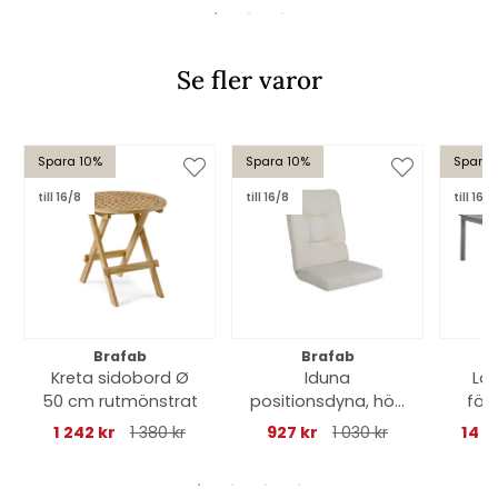
Se fler varor
Spara 10%
Spara 10%
Spara 
till 16/8
till 16/8
till 16/8
Brafab
Brafab
Kreta sidobord Ø
Iduna
Lo
50 cm rutmönstrat
positionsdyna, hög
för
- beige
260
1 242 kr
1 380 kr
927 kr
1 030 kr
14 2
cm