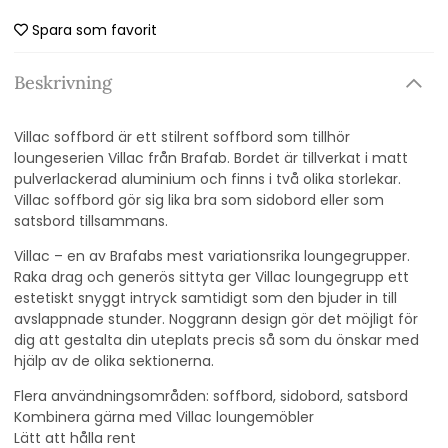
Spara som favorit
Beskrivning
Villac soffbord är ett stilrent soffbord som tillhör
loungeserien Villac från Brafab. Bordet är tillverkat i matt
pulverlackerad aluminium och finns i två olika storlekar.
Villac soffbord gör sig lika bra som sidobord eller som
satsbord tillsammans.
Villac – en av Brafabs mest variationsrika loungegrupper.
Raka drag och generös sittyta ger Villac loungegrupp ett
estetiskt snyggt intryck samtidigt som den bjuder in till
avslappnade stunder. Noggrann design gör det möjligt för
dig att gestalta din uteplats precis så som du önskar med
hjälp av de olika sektionerna.
Flera användningsområden: soffbord, sidobord, satsbord
Kombinera gärna med Villac loungemöbler
Lätt att hålla rent