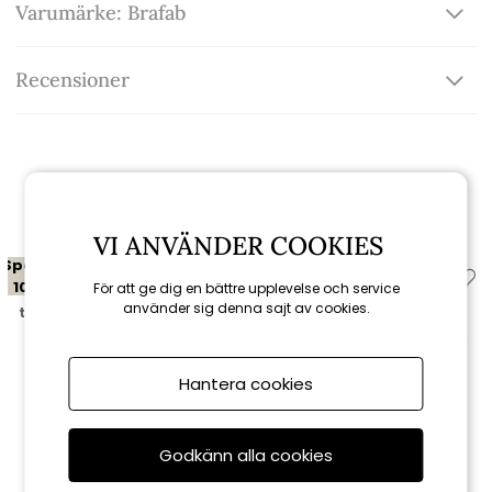
Varumärke: Brafab
Recensioner
Relaterade produkter
VI ANVÄNDER COOKIES
Spara
Spara
10%
10%
För att ge dig en bättre upplevelse och service
använder sig denna sajt av cookies.
till 16/8
till 16/8
Hantera cookies
Godkänn alla cookies