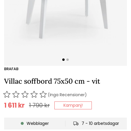
BRAFAB
Villac soffbord 75x50 cm - vit
(Inga Recensioner)
1 611
kr
1 790
kr
Kampanj!
Webblager
7 - 10 arbetsdagar