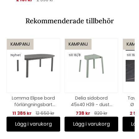
Rekommenderade tillbehör
KAMPANJ
KAMPANJ
KAMP
Nyhet
till 16/8
till 16/8
Lomma Elipse bord
Delia sidobord
Tave
förlängningsbart
45x40 H39 - dusty
Ø 8
220-280x110 H73 cm
green
11 385 kr
12 650 kr
738 kr
820 kr
2 5
- antracit
Lägg i varukorg
Lägg i varukorg
Läg