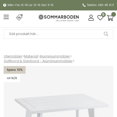
Mån-Fre: 10-18 Lör: 10-15 Sön: 11-15
Telefon: 040-45 01 11
0
Utemöbler
>
Material
>
Aluminiummöbler
>
Soffbord & Sidobord - Aluminiummöbler
>
Villac soffbord 75x50 cm - vit
10
till 16/8