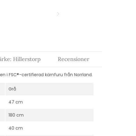
rke: Hillerstorp
Recensioner
 i FSC®-certifierad kärnfuru från Norrland.
Grå
47 cm
180 cm
40 cm