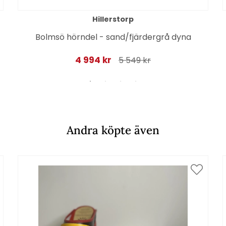
Hillerstorp
Bolmsö hörndel - sand/fjärdergrå dyna
4 994 kr
5 549 kr
Andra köpte även