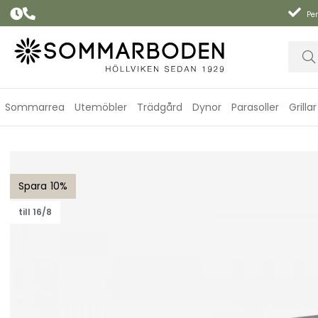
Per
Sommarrea
Utemöbler
Trädgård
Dynor
Parasoller
Grillar
Shabby Chic bänk 40x180 cm - grå/vit
10
till 16/8