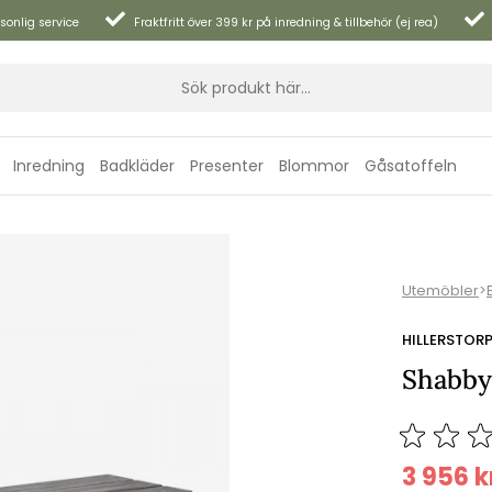
sonlig service
Fraktfritt över 399 kr på inredning & tillbehör (ej rea)
Inredning
Badkläder
Presenter
Blommor
Gåsatoffeln
Utemöbler
>
HILLERSTOR
Shabby
3 956
k