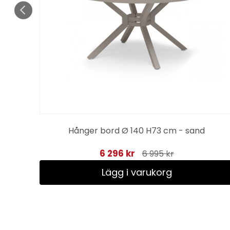
Hånger bord Ø 140 H73 cm - sand
6 296 kr
6 995 kr
Lägg i varukorg