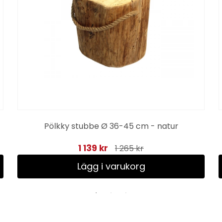
Pölkky stubbe Ø 36-45 cm - natur
1 139 kr
1 265 kr
Lägg i varukorg