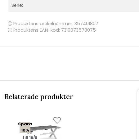
Serie:
Produktens artikelnummer:
357401807
Produktens EAN-kod: 7319073578075
Relaterade produkter
Spara
10%
till 16/8