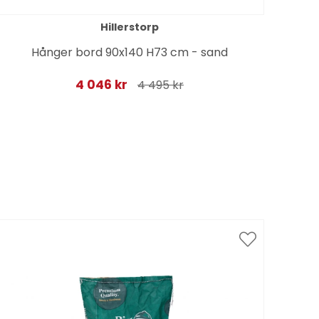
Hillerstorp
Hånger bord 90x140 H73 cm - sand
Be
4 046 kr
4 495 kr
Spar
till 1