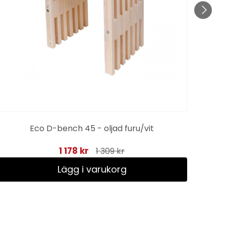
Eco D-bench 45 - oljad furu/vit
1 178 kr
1 309 kr
Lägg i varukorg