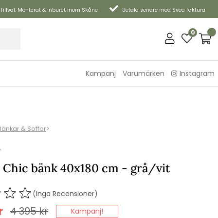
Tillval: Monterat & inburet inom Skåne
Betala senare med Svea faktura
0
Kampanj
Varumärken
Instagram
Bänkar & Soffor
>
P
 Chic bänk 40x180 cm - grå/vit
(Inga Recensioner)
r
4 395
kr
Kampanj!