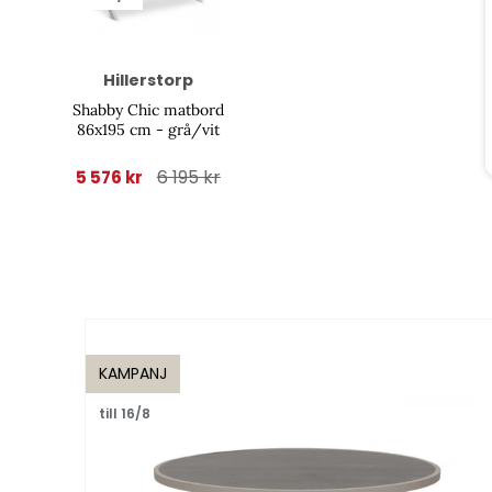
Hillerstorp
Shabby Chic matbord
86x195 cm - grå/vit
6 195 kr
5 576 kr
KAMPANJ
till 16/8