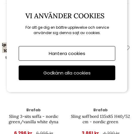
VI ANVÄNDER COOKIES
Relaterade produkter
För att ge dig en bättre upplevelse och service
använder sig denna sajt av cookies.
Spara
Spara
10%
10%
Hantera cookies
till 16/8
till 16/8
Godkänn alla cookies
Brafab
Brafab
Sling 3-sits soffa - nordic
Sling soffbord 135x85 H40/52
green/vanilla white dyna
cm - nordic green
6 296 kr
3 861 kr
6 995 kr
4 290 kr