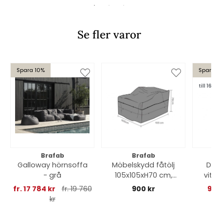
Se fler varor
Spara 10%
Spara
till 16/8
Brafab
Brafab
Galloway hörnsoffa
Möbelskydd fåtölj
Del
- grå
105x105xH70 cm,
vit/
andas - svart
fr. 17 784 kr
fr. 19 760
900 kr
90
kr