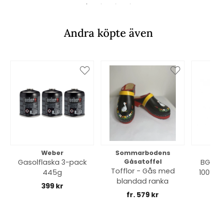
Andra köpte även
Weber
Sommarbodens
Bi
Gasolflaska 3-pack
Gåsatoffel
BGE 
Tofflor - Gås med
445g
100% 
blandad ranka
399 kr
fr. 579 kr