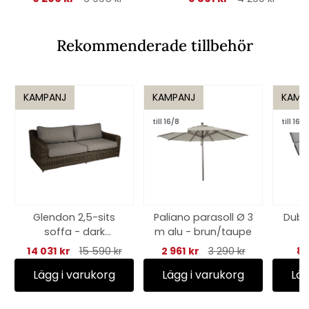
Rekommenderade tillbehör
KAMPANJ
KAMPANJ
KAMP
till 16/8
till 16/8
Glendon 2,5-sits
Paliano parasoll Ø 3
Duba
soffa - dark
m alu - brun/taupe
brown/soft moose
14 031 kr
15 590 kr
2 961 kr
3 290 kr
87
dyna
Lägg i varukorg
Lägg i varukorg
Läg