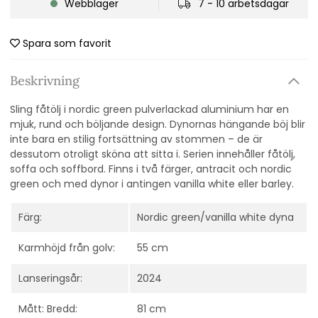
Webblager
7 - 10 arbetsdagar
Spara som favorit
Beskrivning
Sling fåtölj i nordic green pulverlackad aluminium har en
mjuk, rund och böljande design. Dynornas hängande böj blir
inte bara en stilig fortsättning av stommen – de är
dessutom otroligt sköna att sitta i. Serien innehåller fåtölj,
soffa och soffbord. Finns i två färger, antracit och nordic
green och med dynor i antingen vanilla white eller barley.
Färg:
Nordic green/vanilla white dyna
Karmhöjd från golv:
55 cm
Lanseringsår:
2024
Mått: Bredd:
81 cm