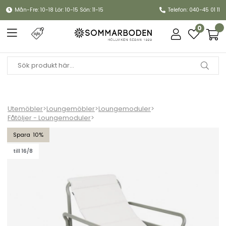
Mån-Fre: 10-18 Lör: 10-15 Sön: 11-15
Telefon: 040-45 01 11
0
Utemöbler
>
Loungemöbler
>
Loungemoduler
>
Fåtöljer - Loungemoduler
>
Sling fåtölj - nordic green/vanilla white dyna
10
till 16/8