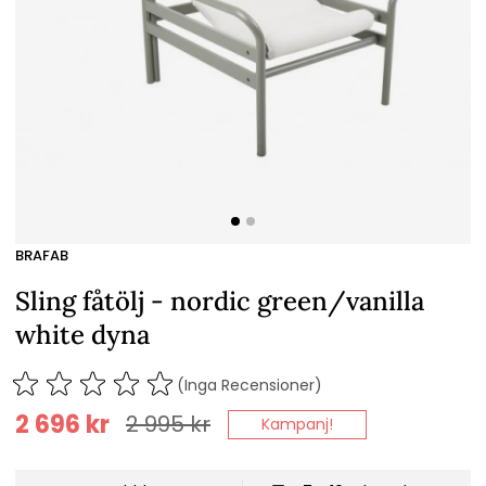
BRAFAB
Sling fåtölj - nordic green/vanilla
white dyna
(Inga Recensioner)
2 696
kr
2 995
kr
Kampanj!