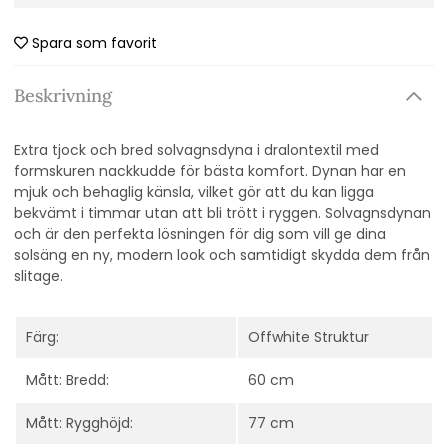
Spara som favorit
Beskrivning
Extra tjock och bred solvagnsdyna i dralontextil med
formskuren nackkudde
för bästa komfort. Dynan har en
mjuk och behaglig känsla, vilket gör att du kan ligga
bekvämt i timmar utan att bli trött i ryggen. Solvagnsdynan
och är den perfekta lösningen för dig som vill ge dina
solsäng en ny, modern look och samtidigt skydda dem från
slitage.
Färg:
Offwhite Struktur
Mått: Bredd:
60 cm
Mått: Rygghöjd:
77 cm