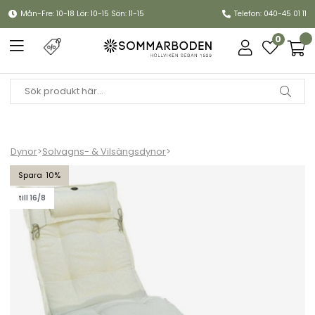
Mån-Fre: 10-18 Lör: 10-15 Sön: 11-15
Telefon: 040-45 01 11
0
Dynor
>
Solvagns- & Vilsängsdynor
>
Solvagnsdyna Canyon (tjock) - offwhite struktur
10
till 16/8