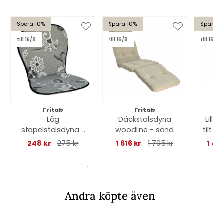
Spara 10%
Spara 10%
Spara 
till 16/8
till 16/8
till 16/8
Fritab
Fritab
Låg
Däckstolsdyna
Lill
stapelstolsdyna -
woodline - sand
tilt 
flower
248 kr
275 kr
1 616 kr
1 795 kr
1 4
Andra köpte även