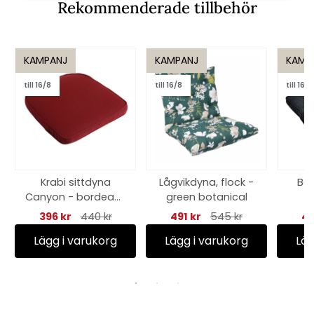
Rekommenderade tillbehör
KAMPANJ
KAMPANJ
KAMP
till 16/8
till 16/8
till 16/8
Krabi sittdyna
Lågvikdyna, flock -
Bor
Canyon - bordeaux
green botanical
struktur
antra
396 kr
440 kr
491 kr
545 kr
41
Lägg i varukorg
Lägg i varukorg
Läg