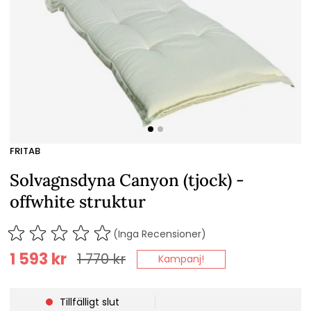
FRITAB
Solvagnsdyna Canyon (tjock) -
offwhite struktur
(Inga Recensioner)
1 593
kr
1 770
kr
Kampanj!
Tillfälligt slut