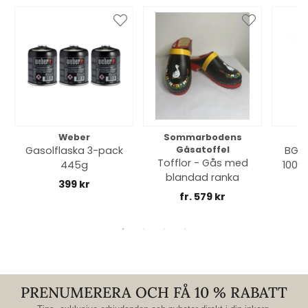
Weber
Sommarbodens
Bi
Gasolflaska 3-pack
Gåsatoffel
BGE 
Tofflor - Gås med
445g
100% 
blandad ranka
399 kr
fr. 579 kr
PRENUMERERA OCH FÅ 10 % RABATT