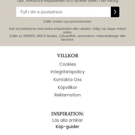
Tips, exklusiva erbjudanden och nyheter direkt i din inkorg.
Gäller endast nya prenumeranter.
Kan ej kombineras med andra erbjudanden eller rabatter. Giltig i sju dagar enbart
online.
Gäller ej: WEBER, AMCA Studios, Gåsatoffeln, presentkort, heliumballonger eller
blommor.
VILLKOR
Cookies
Integritetspolicy
Kontakta Oss
Köpvillkor
Reklamation
INSPIRATION:
Läs alla artiklar
Köp-guider