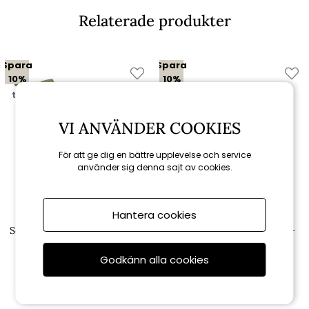
Relaterade produkter
Spara
Spara
10%
10%
till 16/8
till 16/8
VI ANVÄNDER COOKIES
För att ge dig en bättre upplevelse och service
använder sig denna sajt av cookies.
Hantera cookies
Fritab
Brafab
Solvagnsdyna Canyon (tunn) -
Gäster förvaringslåda, stor -
beige struktur
antracit
Godkänn alla cookies
1 148 kr
9 180 kr
1 275 kr
1 0 200 kr