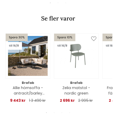
Se fler varor
Spara 30%
Spara 10%
Spara 
till 16/8
till 16/8
till 16/8
Brafab
Brafab
Allie hörnsoffa -
Zelia matstol -
Fras
antracit/barley
nordic green
fäll
dyna - DEAL
9 443 kr
1 3 490 kr
2 696 kr
2 995 kr
2 4