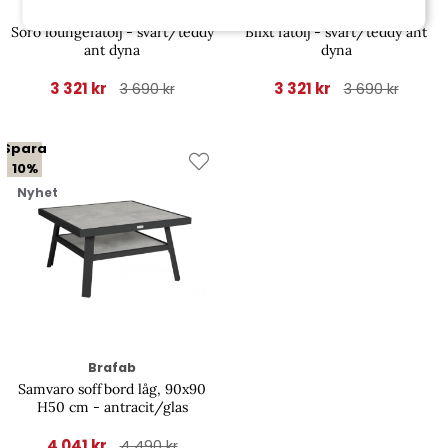
Brafab
Brafab
Soro loungefåtölj - svart/teddy
Blixt fåtölj - svart/teddy ant
ant dyna
dyna
3 321 kr
3 321 kr
3 690 kr
3 690 kr
Spara
10%
Nyhet
Brafab
Samvaro soffbord låg, 90x90
H50 cm - antracit/glas
4 041 kr
4 490 kr