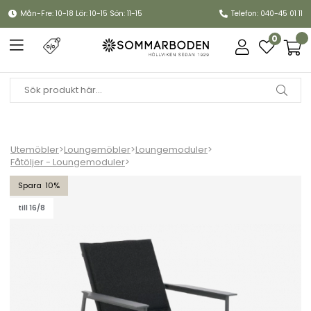
Mån-Fre: 10-18 Lör: 10-15 Sön: 11-15
Telefon: 040-45 01 11
0
Utemöbler
>
Loungemöbler
>
Loungemoduler
>
Fåtöljer - Loungemoduler
>
Soro loungefåtölj - antracit/teddy black dyna
10
till 16/8