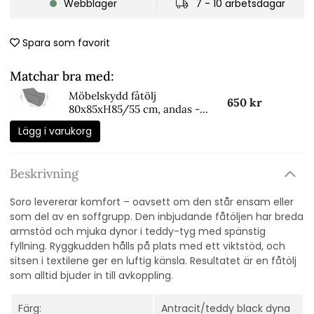
Webblager
7 - 10 arbetsdagar
Spara som favorit
Matchar bra med:
Möbelskydd fåtölj
650 kr
80x85xH85/55 cm, andas -
svart
Lägg i varukorg
Beskrivning
Soro levererar komfort – oavsett om den står ensam eller
som del av en soffgrupp. Den inbjudande fåtöljen har breda
armstöd och mjuka dynor i teddy-tyg med spänstig
fyllning. Ryggkudden hålls på plats med ett viktstöd, och
sitsen i textilene ger en luftig känsla. Resultatet är en fåtölj
som alltid bjuder in till avkoppling.
Färg:
Antracit/teddy black dyna