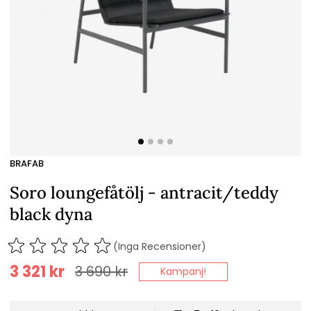
BRAFAB
Soro loungefåtölj - antracit/teddy
black dyna
(Inga Recensioner)
3 321
kr
3 690
kr
Kampanj!