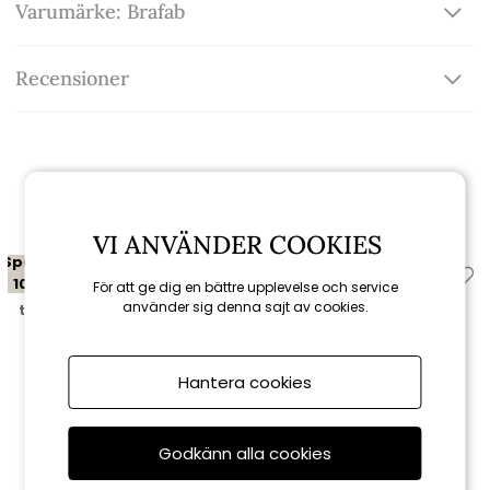
Varumärke: Brafab
Recensioner
Relaterade produkter
VI ANVÄNDER COOKIES
Spara
Spara
10%
10%
För att ge dig en bättre upplevelse och service
använder sig denna sajt av cookies.
till 16/8
till 16/8
Hantera cookies
Godkänn alla cookies