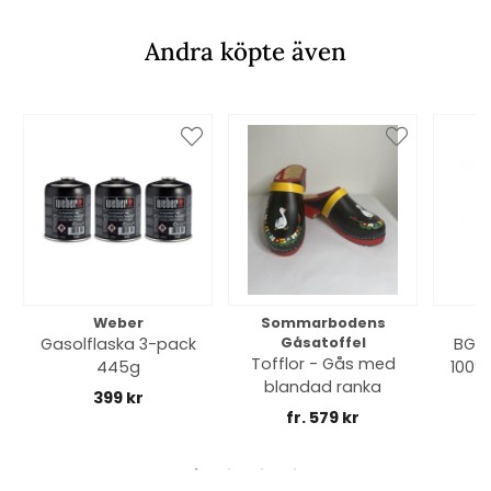
Andra köpte även
Weber
Sommarbodens
Bi
Gasolflaska 3-pack
Gåsatoffel
BGE 
Tofflor - Gås med
445g
100% 
blandad ranka
399 kr
fr. 579 kr