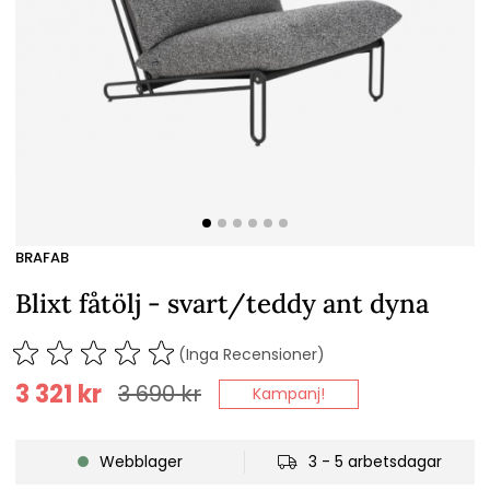
BRAFAB
Blixt fåtölj - svart/teddy ant dyna
(Inga Recensioner)
3 321
kr
3 690
kr
Kampanj!
Webblager
3 - 5 arbetsdagar