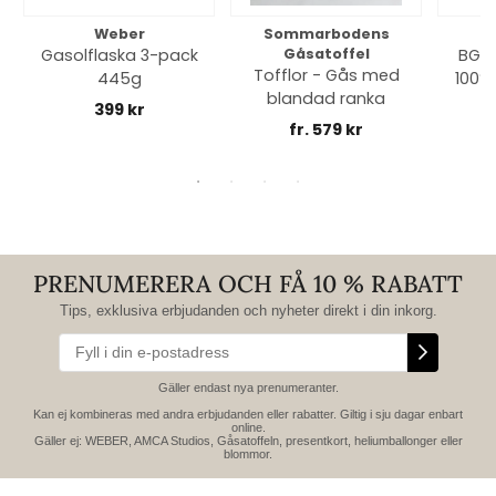
Weber
Sommarbodens
Bi
Gasolflaska 3-pack
Gåsatoffel
BGE 
Tofflor - Gås med
445g
100% 
blandad ranka
399 kr
fr. 579 kr
PRENUMERERA OCH FÅ 10 % RABATT
Tips, exklusiva erbjudanden och nyheter direkt i din inkorg.
Gäller endast nya prenumeranter.
Kan ej kombineras med andra erbjudanden eller rabatter. Giltig i sju dagar enbart
online.
Gäller ej: WEBER, AMCA Studios, Gåsatoffeln, presentkort, heliumballonger eller
blommor.