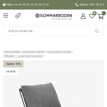
Mån-Fre: 10-18 Lör: 10-15 Sön: 11-15
Telefon: 040-45 01 11
0
Utemöbler
>
Loungemöbler
>
Loungemoduler
>
Fåtöljer - Loungemoduler
>
Blixt fåtölj - svart/teddy ant dyna
10
till 16/8