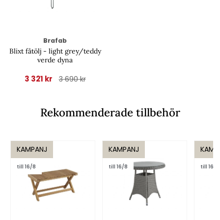
Brafab
Blixt fåtölj - light grey/teddy
verde dyna
3 321 kr
3 690 kr
Rekommenderade tillbehör
KAMPANJ
KAMPANJ
KAMP
till 16/8
till 16/8
till 16/8