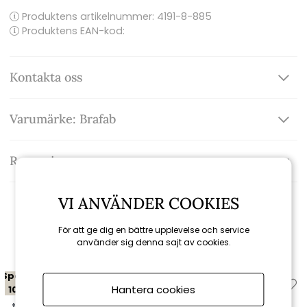
Produktens artikelnummer:
4191-8-885
Produktens EAN-kod:
Kontakta oss
Varumärke: Brafab
Recensioner
VI ANVÄNDER COOKIES
Relaterade produkter
För att ge dig en bättre upplevelse och service
använder sig denna sajt av cookies.
Spara
Spara
Hantera cookies
10%
10%
till 16/8
till 16/8