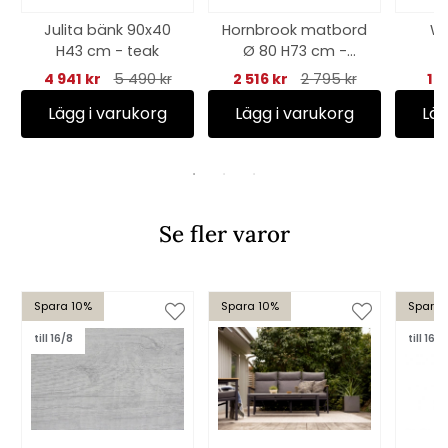
Julita bänk 90x40
Hornbrook matbord
Wil
H43 cm - teak
Ø 80 H73 cm -
d
grå/glas
4 941 kr
5 490 kr
2 516 kr
2 795 kr
1 1
Lägg i varukorg
Lägg i varukorg
Läg
Se fler varor
Spara 10%
Spara 10%
Spara 
till 16/8
till 16/8