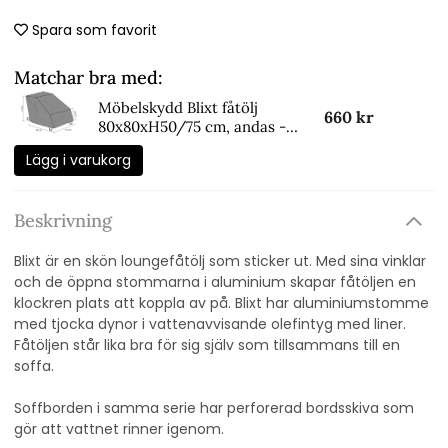
Spara som favorit
Matchar bra med:
Möbelskydd Blixt fåtölj
660 kr
80x80xH50/75 cm, andas -
svart
Lägg i varukorg
Beskrivning
Blixt är en skön loungefåtölj som sticker ut. Med sina vinklar
och de öppna stommarna i aluminium skapar fåtöljen en
klockren plats att koppla av på. Blixt har aluminiumstomme
med tjocka dynor i vattenavvisande olefintyg med liner.
Fåtöljen står lika bra för sig själv som tillsammans till en
soffa.
Soffborden i samma serie har perforerad bordsskiva som
gör att vattnet rinner igenom.