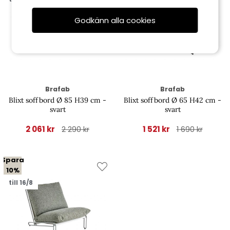
Godkänn alla cookies
Brafab
Brafab
Blixt soffbord Ø 85 H39 cm -
Blixt soffbord Ø 65 H42 cm -
svart
svart
2 061 kr
1 521 kr
2 290 kr
1 690 kr
Spara
10%
till 16/8