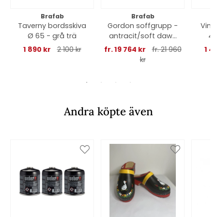
Brafab
Brafab
Taverny bordsskiva
Gordon soffgrupp -
Vind
Ø 65 - grå trä
antracit/soft dawn
40
dyna
1 890 kr
2 100 kr
fr. 19 764 kr
fr. 21 960
1 4
kr
Andra köpte även