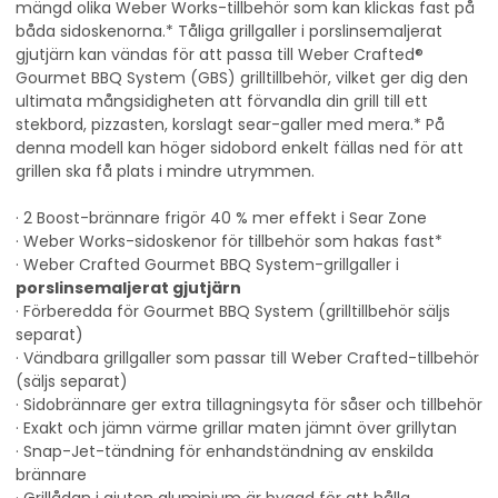
mängd olika Weber Works-tillbehör som kan klickas fast på
båda sidoskenorna.* Tåliga grillgaller i porslinsemaljerat
gjutjärn kan vändas för att passa till Weber Crafted®
Gourmet BBQ System (GBS) grilltillbehör, vilket ger dig den
ultimata mångsidigheten att förvandla din grill till ett
stekbord, pizzasten, korslagt sear-galler med mera.* På
denna modell kan höger sidobord enkelt fällas ned för att
grillen ska få plats i mindre utrymmen.
· 2 Boost-brännare frigör 40 % mer effekt i Sear Zone
· Weber Works-sidoskenor för tillbehör som hakas fast*
· Weber Crafted Gourmet BBQ System-grillgaller i
porslinsemaljerat gjutjärn
· Förberedda för Gourmet BBQ System (grilltillbehör säljs
separat)
· Vändbara grillgaller som passar till Weber Crafted-tillbehör
(säljs separat)
· Sidobrännare ger extra tillagningsyta för såser och tillbehör
· Exakt och jämn värme grillar maten jämnt över grillytan
· Snap-Jet-tändning för enhandständning av enskilda
brännare