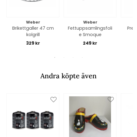
Weber
Weber
Brikettgaller 47 cm
Fettuppsamlingsfoli
Pre
kolgrill
e Smoque
S
ste
329 kr
249 kr
Andra köpte även