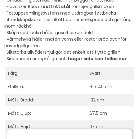
· Grillådan i gjuten aluminium är byggd för att hålla
· Flavorizer Bars i
rostfritt stål
förhöjer grillsmaken
· Fettuppsamlingssystem med utdragbar fettbricka
· 4 redskapskrokar ser till att du har stekspade och grilltång
inom räckhåll
· Skåp med lucka håller gasolflaskan dold
· Värmehylla håller maten varm eller rostar bröd ovanför
huvudgrillgallren
· Slitstarka allvädershjul gör det enkelt att flytta grillen
· Sidoborden är reptåliga och
höger sida kan fällas ner
Färg:
Svart
Grillyta:
61 x 45 cm
Mått: Bredd:
132 cm
Mått: Djup:
67,5 cm
Mått: Höjd:
117 cm