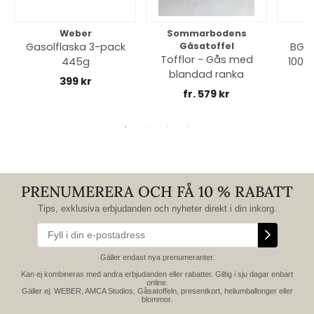
Weber
Sommarbodens
Bi
Gasolflaska 3-pack
Gåsatoffel
BGE 
Tofflor - Gås med
445g
100% 
blandad ranka
399 kr
fr. 579 kr
PRENUMERERA OCH FÅ 10 % RABATT
Tips, exklusiva erbjudanden och nyheter direkt i din inkorg.
Gäller endast nya prenumeranter.
Kan ej kombineras med andra erbjudanden eller rabatter. Giltig i sju dagar enbart
online.
Gäller ej: WEBER, AMCA Studios, Gåsatoffeln, presentkort, heliumballonger eller
blommor.