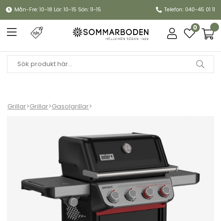
Mån-Fre: 10-18 Lör: 10-15 Sön: 11-15
Telefon: 040-45 01 11
0
Grillar
>
Grillar
>
Gasolgrillar
>
Spirit E-435 gasolgrill - black