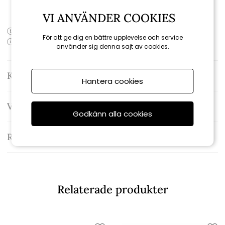
Serie:
Spirit
VI ANVÄNDER COOKIES
Produktens artikelnummer:
1502119
För att ge dig en bättre upplevelse och service
Produktens EAN-kod: 077924920196
använder sig denna sajt av cookies.
Kontakta oss
Hantera cookies
Varumärke: Weber
Godkänn alla cookies
Recensioner
Relaterade produkter