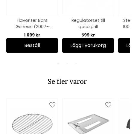
Flavorizer Bars
Regulatorset till
Stek
Genesis (2007-
gasolgrill
1000
2010) - rostfritt stål
mod
1 699 kr
599 kr
Beställ
Lägg i varukorg
Läg
Se fler varor