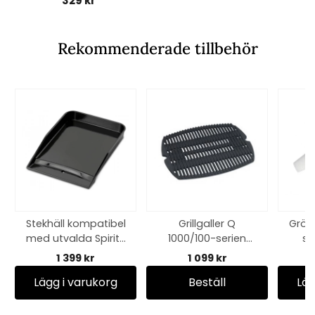
329 kr
Rekommenderade tillbehör
Stekhäll kompatibel
Grillgaller Q
Gröns
med utvalda Spirit-
1000/100-serien
st
och SmokeFire-
(äldre än 2025
1 399 kr
1 099 kr
grillar
modell)
Lägg i varukorg
Beställ
Läg