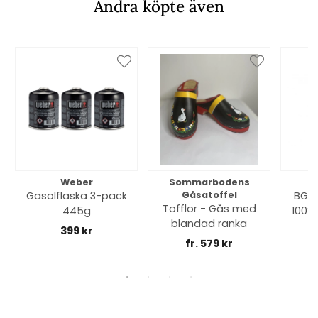
Andra köpte även
Weber
Sommarbodens
Bi
Gasolflaska 3-pack
Gåsatoffel
BGE 
Tofflor - Gås med
445g
100% 
blandad ranka
399 kr
fr. 579 kr