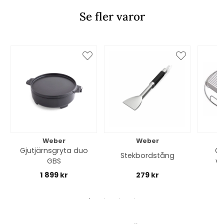
Se fler varor
Weber
Weber
Gjutjärnsgryta duo
Gr
Stekbordstång
GBS
vi
1 899 kr
279 kr