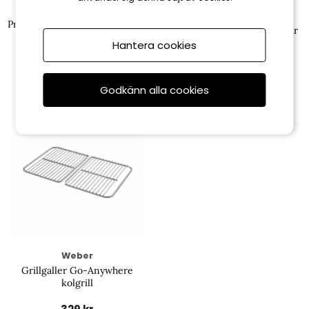
Weber
Weber
Premiumväska Go-Anywhere -
Portabelt redskapsset 2-delar
black
Hantera cookies
499 kr
499 kr
Godkänn alla cookies
Weber
Grillgaller Go-Anywhere
kolgrill