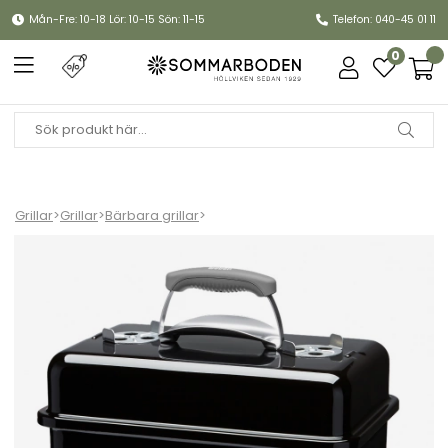
Mån-Fre: 10-18 Lör: 10-15 Sön: 11-15
Telefon: 040-45 01 11
0
Grillar
>
Grillar
>
Bärbara grillar
>
Go-Anywhere kolgrill - black