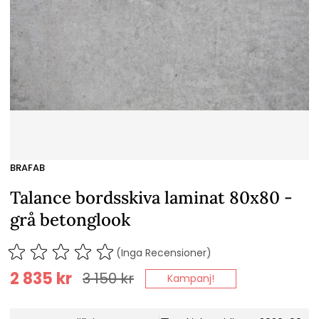
BRAFAB
Talance bordsskiva laminat 80x80 -
grå betonglook
(Inga Recensioner)
2 835
kr
3 150
kr
Kampanj!