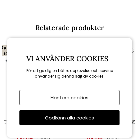
Relaterade produkter
Spara
Spara
10%
10%
VI ANVÄNDER COOKIES
till 16/8
till 16/8
För att ge dig en bättre upplevelse och service
använder sig denna sajt av cookies.
Hantera cookies
Brafab
Brafab
Godkänn alla cookies
Talance bordsstativ 80x80 H45
Talance bordsstativ 80x80 H45
cm - antracit
cm - svart