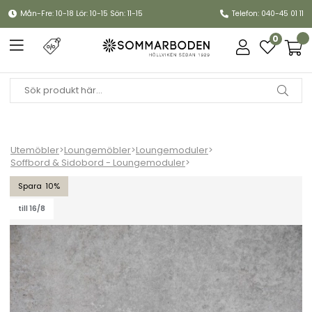
Mån-Fre: 10-18 Lör: 10-15 Sön: 11-15
Telefon: 040-45 01 11
0
Utemöbler
>
Loungemöbler
>
Loungemoduler
>
Soffbord & Sidobord - Loungemoduler
>
Talance bordsskiva laminat 80x80 - grå betonglook
10
till 16/8