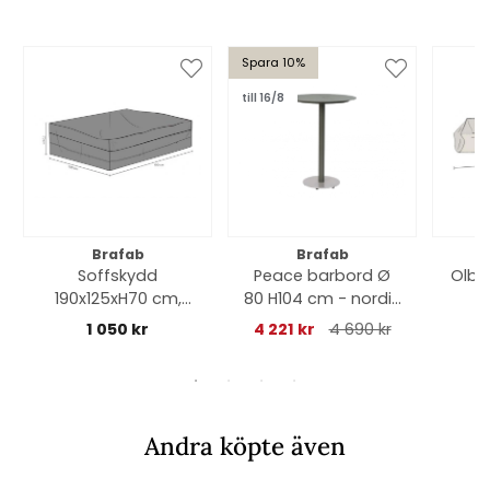
Spara 10%
till 16/8
Brafab
Brafab
Soffskydd
Peace barbord Ø
Olbi
190x125xH70 cm,
80 H104 cm - nordic
vattentätt - svart
green
1 050 kr
4 221 kr
4 690 kr
Andra köpte även