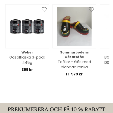
Weber
Sommarbodens
Bi
Gasolflaska 3-pack
Gåsatoffel
BGE 
Tofflor - Gås med
445g
100% 
blandad ranka
399 kr
fr. 579 kr
PRENUMERERA OCH FÅ 10 % RABATT