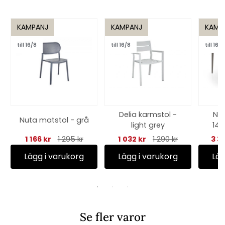
KAMPANJ
KAMPANJ
KAMP
till 16/8
till 16/8
till 16/8
Delia karmstol -
Ni
Nuta matstol - grå
light grey
140
1 166 kr
1 295 kr
1 032 kr
1 290 kr
3 3
Lägg i varukorg
Lägg i varukorg
Läg
Se fler varor