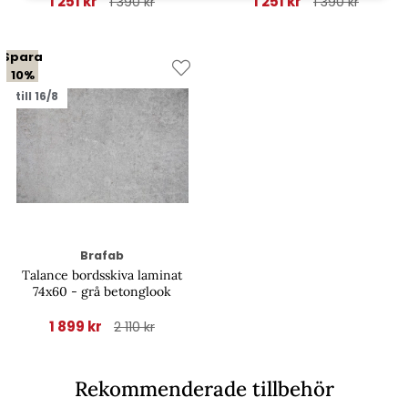
1 251 kr
1 251 kr
1 390 kr
1 390 kr
Spara
10%
till 16/8
Brafab
Talance bordsskiva laminat
74x60 - grå betonglook
1 899 kr
2 110 kr
Rekommenderade tillbehör