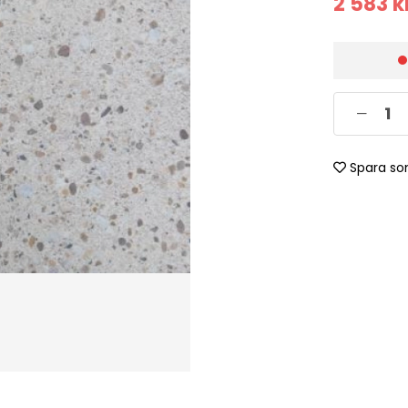
2 583
k
Spara so