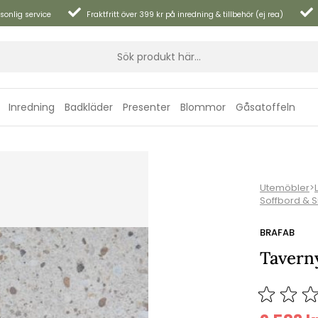
sonlig service
Fraktfritt över 399 kr på inredning & tillbehör (ej rea)
Inredning
Badkläder
Presenter
Blommor
Gåsatoffeln
Utemöbler
>
Soffbord & 
BRAFAB
Taverny