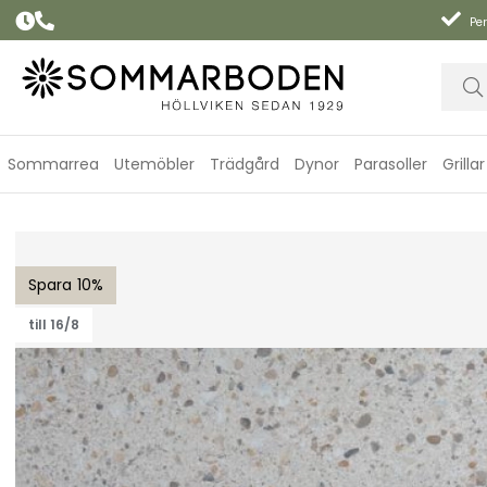
Per
Sommarrea
Utemöbler
Trädgård
Dynor
Parasoller
Grillar
Taverny bordsskiva Ø 85 - beige terrazzo
10
till 16/8