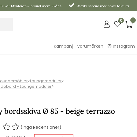
Tillval: Monterat & inburet inom Skåne
Betala senare med Svea faktura
0
Kampanj
Varumärken
Instagram
Loungemöbler
>
Loungemoduler
>
Sidobord - Loungemoduler
>
 bordsskiva Ø 85 - beige terrazzo
(Inga Recensioner)