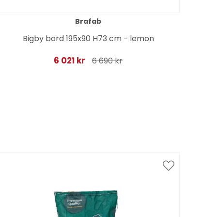
Brafab
Bigby bord 195x90 H73 cm - lemon
6 021 kr
6 690 kr
Spar
till 1