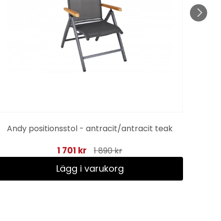
Andy positionsstol - antracit/antracit teak
Pe
1 701 kr
1 890 kr
Lägg i varukorg