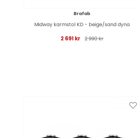
Brafab
Midway karmstol KD - beige/sand dyna
2 691 kr
2 990 kr