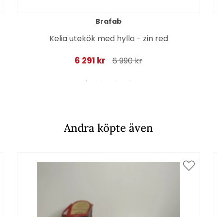
Brafab
Kelia utekök med hylla - zin red
6 291 kr
6 990 kr
Andra köpte även