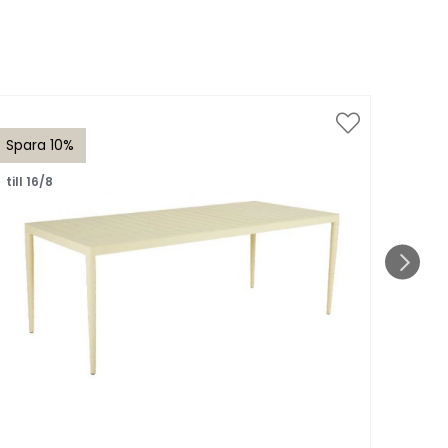
Spara 10%
Spar
till 16/8
till 1