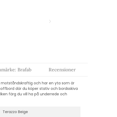
umärke: Brafab
Recensioner
e motståndskraftig och har en yta som är
soffbord där du köper stativ och bordsskiva
vilken färg du vill ha på underrede och
Terazzo Beige