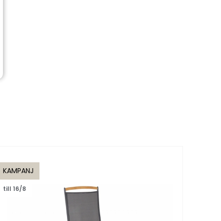
KAMPANJ
KAMP
till 16/8
till 1