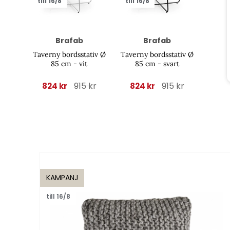
till 16/8
till 16/8
Brafab
Brafab
Taverny bordsstativ Ø
Taverny bordsstativ Ø
85 cm - vit
85 cm - svart
915 kr
915 kr
824 kr
824 kr
KAMPANJ
till 16/8