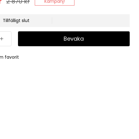
r
2 870
kr
Kampanj!
Tillfälligt slut
Bevaka
m favorit