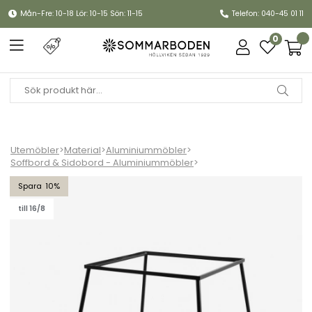
Mån-Fre: 10-18 Lör: 10-15 Sön: 11-15
Telefon: 040-45 01 11
0
Utemöbler
>
Material
>
Aluminiummöbler
>
Soffbord & Sidobord - Aluminiummöbler
>
Taverny bordsstativ Ø 85 cm - svart
10
till 16/8