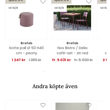
till 16/8
till 16/8
till 16/8
Brafab
Brafab
Kotte pall Ø 50 H40
Nox Bistro / Delia
S
cm - peony
café-set - zin red
an
1 247 kr
1 385 kr
fr. 5 031 kr
fr. 5 590 kr
2 6
Andra köpte även