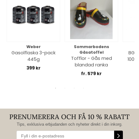
Weber
Sommarbodens
Bi
Gasolflaska 3-pack
Gåsatoffel
BGE 
Tofflor - Gås med
445g
100% 
blandad ranka
399 kr
fr. 579 kr
PRENUMERERA OCH FÅ 10 % RABATT
Tips, exklusiva erbjudanden och nyheter direkt i din inkorg.