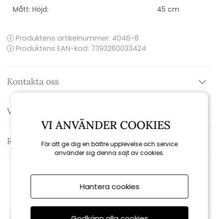
Mått: Höjd:
45 cm
Produktens artikelnummer:
4046-8
Produktens EAN-kod: 7393260033424
Kontakta oss
Varumärke: Brafab
VI ANVÄNDER COOKIES
Recensioner
För att ge dig en bättre upplevelse och service
använder sig denna sajt av cookies.
Rekommenderade tillbehör
Hantera cookies
KAMPANJ
KAMPANJ
Godkänn alla cookies