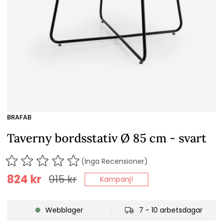
BRAFAB
Taverny bordsstativ Ø 85 cm - svart
(Inga Recensioner)
824
kr
915
kr
Kampanj!
Webblager
7 - 10 arbetsdagar