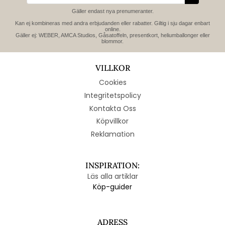
Gäller endast nya prenumeranter.
Kan ej kombineras med andra erbjudanden eller rabatter. Giltig i sju dagar enbart
online.
Gäller ej: WEBER, AMCA Studios, Gåsatoffeln, presentkort, heliumballonger eller
blommor.
VILLKOR
Cookies
Integritetspolicy
Kontakta Oss
Köpvillkor
Reklamation
INSPIRATION:
Läs alla artiklar
Köp-guider
ADRESS