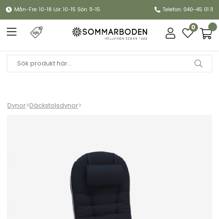
Mån-Fre: 10-18 Lör: 10-15 Sön: 11-15
Telefon: 040-45 01 11
0
Dynor
>
Däckstolsdynor
>
Tennessee däckstolsdyna - blå