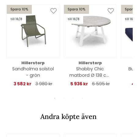
Spara 10%
Spara 10%
Spara 
till 16/8
till 16/8
till 16/8
Hillerstorp
Hillerstorp
Sandholma solstol
Shabby Chic
Bull
- grön
matbord Ø 138 cm
- grå/vit
3 582 kr
3 980 kr
5 936 kr
6 595 kr
49
Andra köpte även