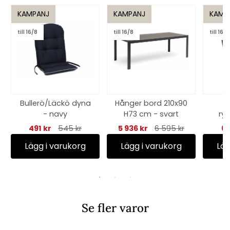
KAMPANJ
KAMPANJ
KAMP
till 16/8
till 16/8
till 16/8
Bullerö/Läckö dyna
Hånger bord 210x90
H
- navy
H73 cm - svart
ry
491 kr
545 kr
5 936 kr
6 595 kr
65
Lägg i varukorg
Lägg i varukorg
Läg
Se fler varor