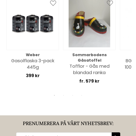
Weber
Sommarbodens
Bi
Gasolflaska 3-pack
Gåsatoffel
BGE 
Tofflor - Gås med
445g
100% 
blandad ranka
399 kr
fr. 579 kr
PRENUMERERA PÅ VÅRT NYHETSBREV: