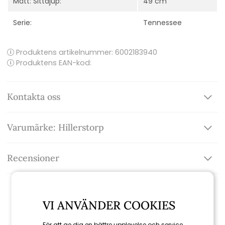
Mått: Sittdjup:
49 cm
Serie:
Tennessee
Produktens artikelnummer:
6002183940
Produktens EAN-kod:
Kontakta oss
Varumärke: Hillerstorp
Recensioner
VI ANVÄNDER COOKIES
Relaterade produkter
För att ge dig en bättre upplevelse och service