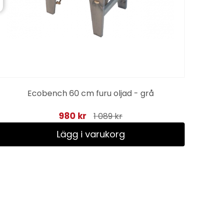
Ecobench 60 cm furu oljad - grå
980 kr
1 089 kr
Lägg i varukorg