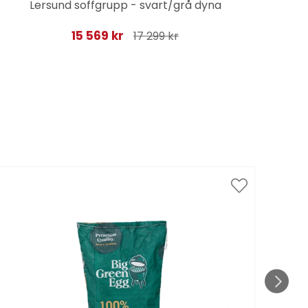
Lersund soffgrupp - svart/grå dyna
15 569 kr
17 299 kr
Spar
till 1