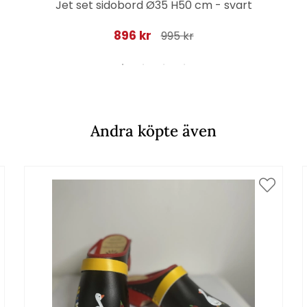
Jet set sidobord Ø35 H50 cm - svart
896 kr
995 kr
Andra köpte även