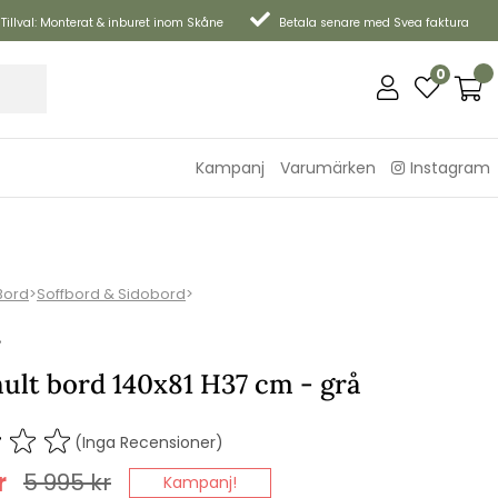
Tillval: Monterat & inburet inom Skåne
Betala senare med Svea faktura
0
Kampanj
Varumärken
Instagram
Bord
>
Soffbord & Sidobord
>
P
ult bord 140x81 H37 cm - grå
(Inga Recensioner)
r
5 995
kr
Kampanj!