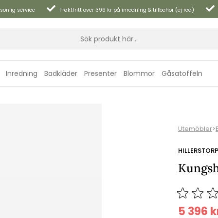
sonlig service
Fraktfritt över 399 kr på inredning & tillbehör (ej rea)
Inredning
Badkläder
Presenter
Blommor
Gåsatoffeln
Utemöbler
>
HILLERSTOR
Kungsh
5 396
k