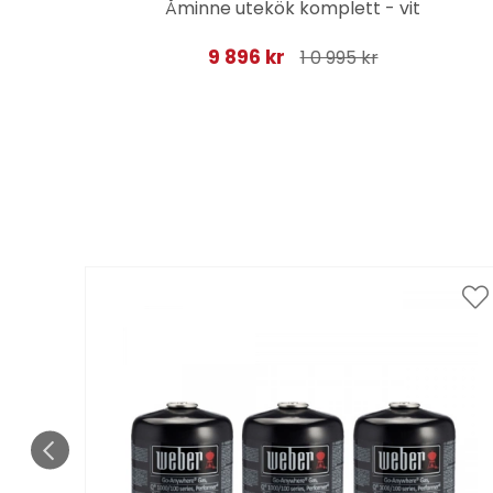
na
Åminne utekök komplett - vit
9 896 kr
1 0 995 kr