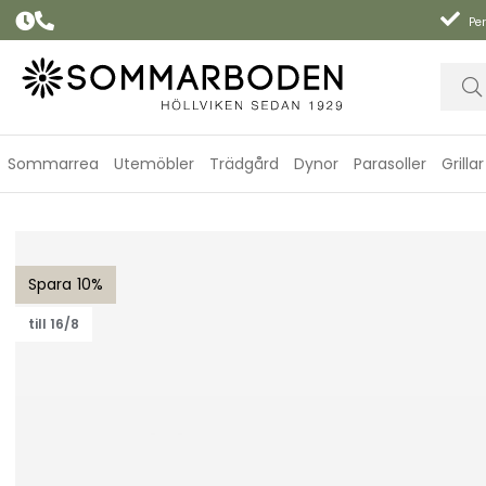
Per
Sommarrea
Utemöbler
Trädgård
Dynor
Parasoller
Grillar
Kungshult bord 140x81 H37 cm - grå
10
till 16/8