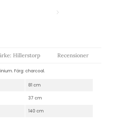
rke: Hillerstorp
Recensioner
inium. Färg: charcoal.
81 cm
37 cm
140 cm