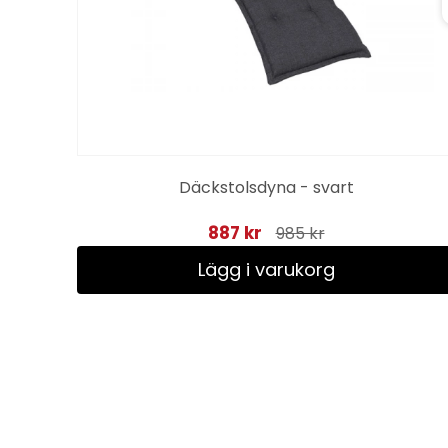
Däckstolsdyna - svart
887 kr
985 kr
Lägg i varukorg