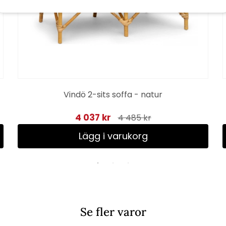
Vindö 2-sits soffa - natur
4 037 kr
4 485 kr
Lägg i varukorg
Se fler varor