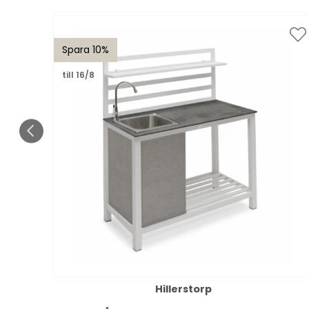
Spara 10%
till 16/8
Hillerstorp