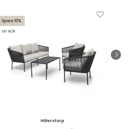
Spara 10%
Spar
till 16/8
till 1
Hillerstorp