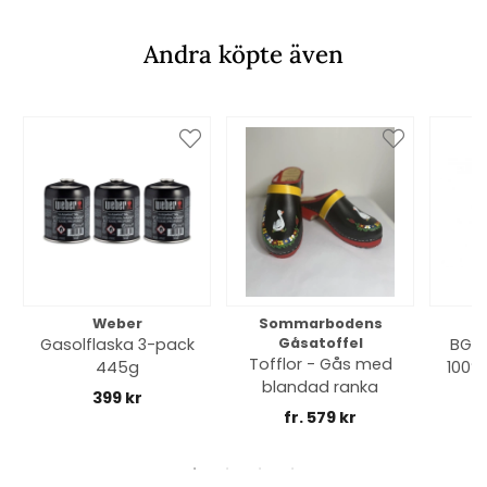
Andra köpte även
Weber
Sommarbodens
Bi
Gasolflaska 3-pack
Gåsatoffel
BGE 
Tofflor - Gås med
445g
100% 
blandad ranka
399 kr
fr. 579 kr