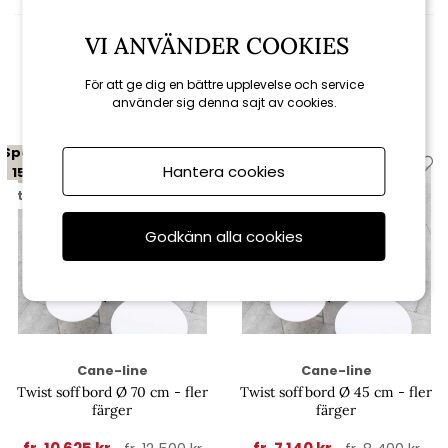
VI ANVÄNDER COOKIES
Relaterade produkter
För att ge dig en bättre upplevelse och service
använder sig denna sajt av cookies.
Spara
Spara
Hantera cookies
15%
15%
till 16/8
till 16/8
Godkänn alla cookies
Cane-line
Cane-line
Twist soffbord Ø 70 cm - fler
Twist soffbord Ø 45 cm - fler
färger
färger