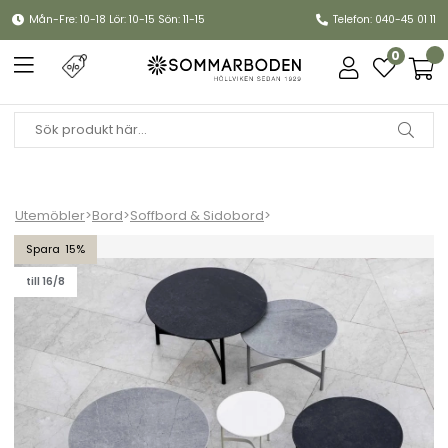
Mån-Fre: 10-18 Lör: 10-15 Sön: 11-15
Telefon: 040-45 01 11
0
Utemöbler
>
Bord
>
Soffbord & Sidobord
>
Twist soffbord Ø 90 cm - fler färger
15
till 16/8