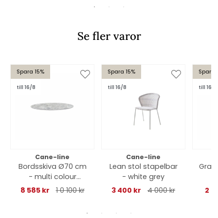
Se fler varor
Spara 15%
Spara 15%
Spara 
till 16/8
till 16/8
till 16/8
Cane-line
Cane-line
Bordsskiva Ø70 cm
Lean stol stapelbar
Grace
- multi colour
- white grey
ceramic
8 585 kr
1 0 100 kr
3 400 kr
4 000 kr
2 6