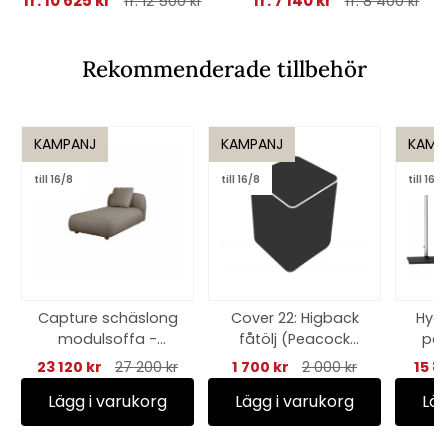
fr. 10 625 kr
fr. 7 140 kr
fr. 12 500 kr
fr. 8 400 kr
Rekommenderade tillbehör
KAMPANJ
KAMPANJ
KAMP
till 16/8
till 16/8
till 16/8
Capture schäslong
Cover 22: Higback
Hyde
modulsoffa -
fåtölj (Peacock
par
taupe
Wing/Endless -
23 120 kr
27 200 kr
1 700 kr
2 000 kr
15 8
black
Lägg i varukorg
Lägg i varukorg
Läg