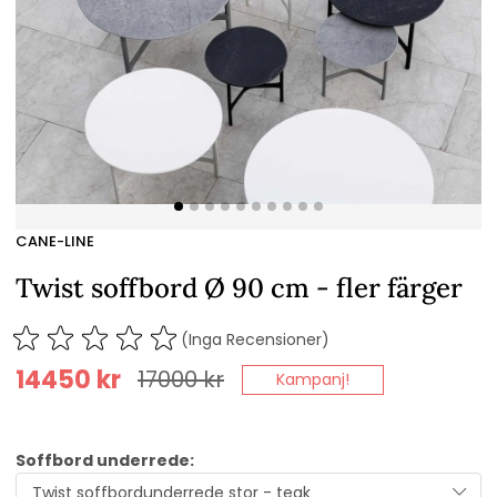
CANE-LINE
Twist soffbord Ø 90 cm - fler färger
(Inga Recensioner)
14450
kr
17000
kr
Kampanj!
Soffbord underrede: