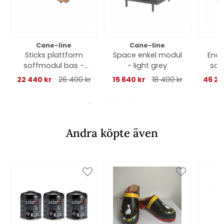
Cane-line
Cane-line
Sticks plattform
Space enkel modul
Endl
soffmodul bas -
- light grey
sof
teak
22 440 kr
26 400 kr
15 640 kr
18 400 kr
46 24
Andra köpte även