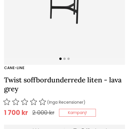
CANE-LINE
Twist soffbordunderrede liten - lava
grey
(Inga Recensioner)
1 700
kr
2 000
kr
Kampanj!