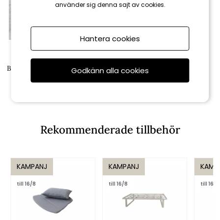
använder sig denna sajt av cookies.
Hantera cookies
Cane-line
Bordsskiva Ø 45 cm keramik -
Godkänn alla cookies
fler färger
5 440 kr
6 400 kr
Rekommenderade tillbehör
KAMPANJ
KAMPANJ
KAMP
till 16/8
till 16/8
till 16/8