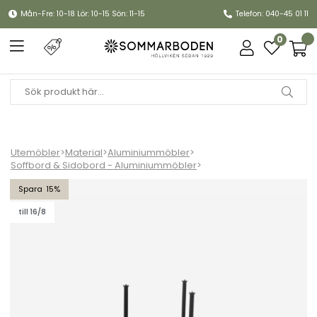
Mån-Fre: 10-18 Lör: 10-15 Sön: 11-15
Telefon: 040-45 01 11
0
Utemöbler
>
Material
>
Aluminiummöbler
>
Soffbord & Sidobord - Aluminiummöbler
>
Twist soffbordunderrede liten - lava grey
15
till 16/8