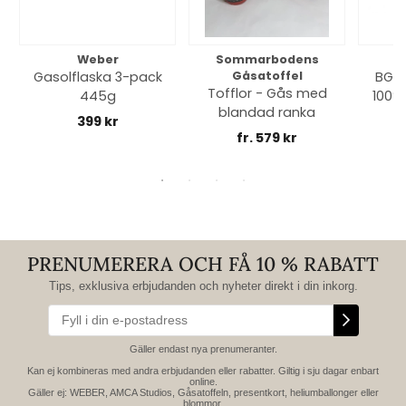
Weber
Sommarbodens
Bi
Gasolflaska 3-pack
Gåsatoffel
BGE 
Tofflor - Gås med
445g
100% 
blandad ranka
399 kr
fr. 579 kr
PRENUMERERA OCH FÅ 10 % RABATT
Tips, exklusiva erbjudanden och nyheter direkt i din inkorg.
Gäller endast nya prenumeranter.
Kan ej kombineras med andra erbjudanden eller rabatter. Giltig i sju dagar enbart
online.
Gäller ej: WEBER, AMCA Studios, Gåsatoffeln, presentkort, heliumballonger eller
blommor.