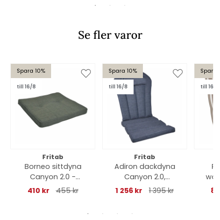
Se fler varor
Spara 10%
Spara 10%
Spara 
till 16/8
till 16/8
till 16/8
Fritab
Fritab
Borneo sittdyna
Adiron dackdyna
Po
Canyon 2.0 -
Canyon 2.0,
woo
skogsgrön
nackkudde - indigo
410 kr
455 kr
1 256 kr
1 395 kr
84