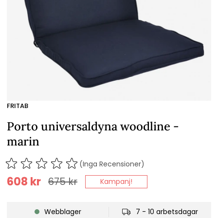
FRITAB
Porto universaldyna woodline -
marin
(Inga Recensioner)
608
kr
675
kr
Kampanj!
Webblager
7 - 10 arbetsdagar