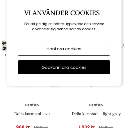
VI ANVÄNDER COOKIES
Relaterade produkter
För att ge dig en bättre upplevelse och service
använder sig denna sajt av cookies.
Spara
Spara
25%
20%
Hantera cookies
till 16/8
till 16/8
Godkänn alla cookies
Brafab
Brafab
Delia karmstol - vit
Delia karmstol - light grey
968 kr
1 032 kr
1 290 kr
1 290 kr