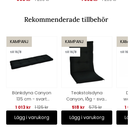
Rekommenderade tillbehör
KAMPANJ
KAMPANJ
KAMP
till 16/8
till 16/8
till 16/8
Bänkdyna Canyon
Teakstolsdyna
Dä
135 cm - svart
Canyon, låg - svart
woo
struktur
struktur
1 013 kr
1 125 kr
518 kr
575 kr
1 6
Lägg i varukorg
Lägg i varukorg
Läg