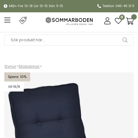
Mån-Fre: 10-18 Lör: 10-15 Sön: 11-15
Telefon: 040-45 01 11
0
Dynor
>
Stolsdynor
>
Porto universaldyna woodline - marin
10
till 16/8