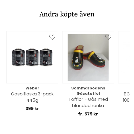
Andra köpte även
Weber
Sommarbodens
Bi
Gasolflaska 3-pack
Gåsatoffel
BGE 
Tofflor - Gås med
445g
100% 
blandad ranka
399 kr
fr. 579 kr