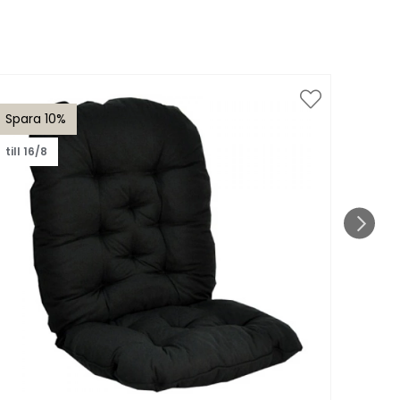
Spara 10%
Spar
till 16/8
till 1