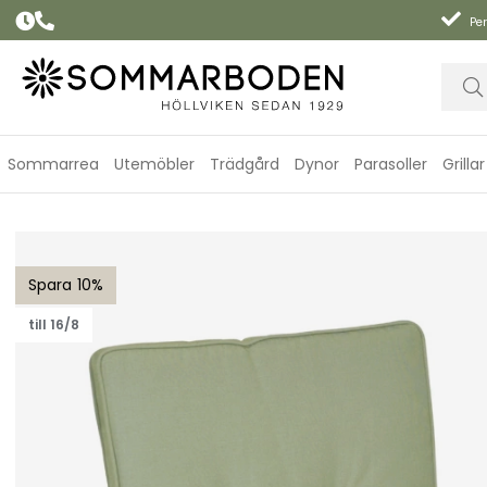
Per
Sommarrea
Utemöbler
Trädgård
Dynor
Parasoller
Grillar
Porto universaldyna woodline - oliv
10
till 16/8