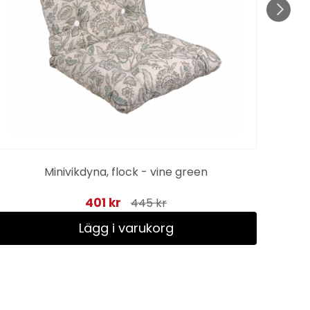
Minivikdyna, flock - vine green
401 kr
445 kr
Lägg i varukorg