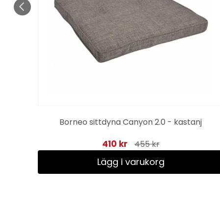
Borneo sittdyna Canyon 2.0 - kastanj
410 kr
455 kr
Lägg i varukorg