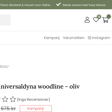
Tillval: Monterat & inburet inom Skåne
Betala senare med Svea faktura
0
Kampanj
Varumärken
Instagram
dynor
>
niversaldyna woodline - oliv
(Inga Recensioner)
675
kr
Kampanj!