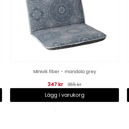
Minivik fiber - mandala grey
347 kr
385 kr
Lägg i varukorg