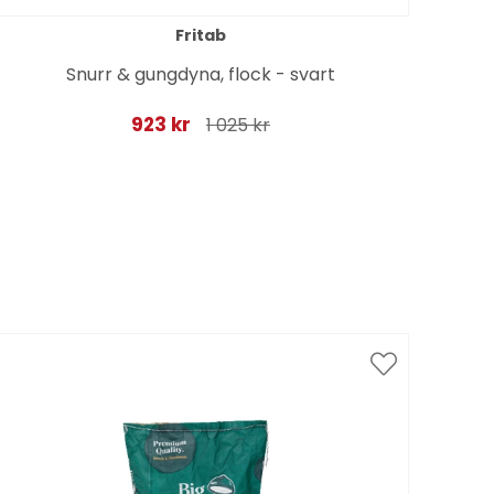
Fritab
Snurr & gungdyna, flock - svart
Bä
923 kr
1 025 kr
Spar
till 1