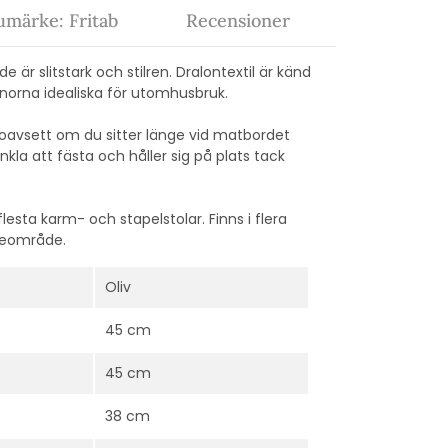
umärke: Fritab
Recensioner
 är slitstark och stilren. Dralontextil är känd
dynorna idealiska för utomhusbruk.
oavsett om du sitter länge vid matbordet
kla att fästa och håller sig på plats tack
esta karm- och stapelstolar. Finns i flera
uteområde.
Oliv
45 cm
45 cm
38 cm