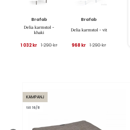
Brafab
Brafab
Delia karmstol -
Delia karmstol - vit
khaki
1 290 kr
1 290 kr
1 032 kr
968 kr
KAMPANJ
till 16/8