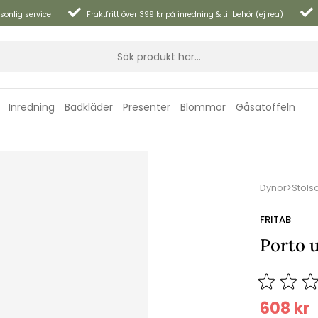
sonlig service
Fraktfritt över 399 kr på inredning & tillbehör (ej rea)
Inredning
Badkläder
Presenter
Blommor
Gåsatoffeln
Dynor
>
Stols
FRITAB
Porto u
608
kr