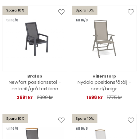
Spara 10%
Spara 10%
till 16/8
till 16/8
Brafab
Hillerstorp
Newfort positionsstol -
Nydala positionsfåtölj -
antacit/grå textilene
sand/beige
2691 kr
2990 kr
1598 kr
1775 kr
Spara 10%
Spara 10%
till 16/8
till 16/8