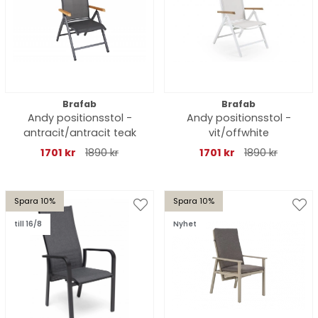
Brafab
Brafab
Andy positionsstol -
Andy positionsstol -
antracit/antracit teak
vit/offwhite
1701 kr
1890 kr
1701 kr
1890 kr
Spara 10%
Spara 10%
till 16/8
Nyhet