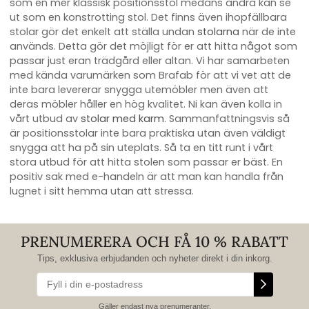
som en mer klassisk positionsstol medans andra kan se
ut som en konstrotting stol. Det finns även ihopfällbara
stolar gör det enkelt att ställa undan
stolarna
när de inte
används. Detta gör det möjligt för er att hitta något som
passar just eran trädgård eller altan. Vi har samarbeten
med kända varumärken som Brafab för att vi vet att de
inte bara levererar snygga utemöbler men även att
deras möbler håller en hög kvalitet. Ni kan även kolla in
vårt utbud av
stolar med karm
. Sammanfattningsvis så
är positionsstolar inte bara praktiska utan även väldigt
snygga att ha på sin uteplats. Så ta en titt runt i vårt
stora utbud för att hitta stolen som passar er bäst. En
positiv sak med e-handeln är att man kan handla från
lugnet i sitt hemma utan att stressa.
PRENUMERERA OCH FÅ 10 % RABATT
Tips, exklusiva erbjudanden och nyheter direkt i din inkorg.
Gäller endast nya prenumeranter.