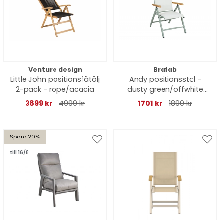
Venture design
Brafab
Little John positionsfåtölj
Andy positionsstol -
2-pack - rope/acacia
dusty green/offwhite
textilene
3899 kr
4999 kr
1701 kr
1890 kr
Spara 20%
till 16/8