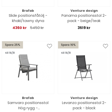
Brafab
Venture design
Slide positionsfåtölj -
Panama positionsstol 2-
khaki/tawny dyna
pack - beige/teak
4360 kr
5450 kr
3519 kr
Spara 25%
Spara 16%
till 16/8
till 16/8
Brafab
Venture design
Samvaro positionsstol
Levanzo positionsstol 2-
Hög rygg -
pack - black