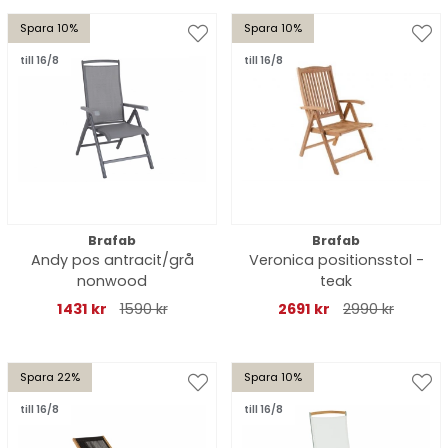
Spara 10%
Spara 10%
till 16/8
till 16/8
Brafab
Brafab
Andy pos antracit/grå
Veronica positionsstol -
nonwood
teak
1431 kr
1590 kr
2691 kr
2990 kr
Spara 22%
Spara 10%
till 16/8
till 16/8