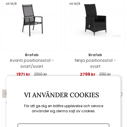
till 16/8
till 16/8
Brafab
Brafab
Avanti positionsstol -
Ninja positionsstol -
svart/svart
svart
1971 kr
2190 kr
2799 kr
3110 kr
VI ANVÄNDER COOKIES
Spara 10%
Spara 10%
till 16/8
till 16/8
För att ge dig en bättre upplevelse och service
använder sig denna sajt av cookies.