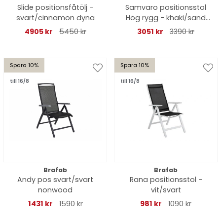
Slide positionsfåtölj -
Samvaro positionsstol
svart/cinnamon dyna
Hög rygg - khaki/sand
dyna
4905 kr
5450 kr
3051 kr
3390 kr
Spara 10%
Spara 10%
till 16/8
till 16/8
Brafab
Brafab
Andy pos svart/svart
Rana positionsstol -
nonwood
vit/svart
1431 kr
1590 kr
981 kr
1090 kr