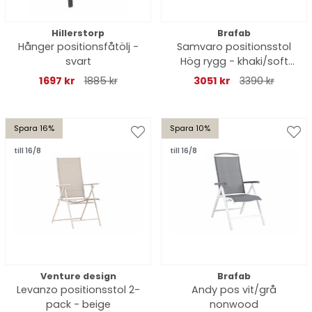
Hillerstorp
Brafab
Hånger positionsfåtölj -
Samvaro positionsstol
svart
Hög rygg - khaki/soft
dawn dyna
1697 kr
1885 kr
3051 kr
3390 kr
Spara 16%
Spara 10%
till 16/8
till 16/8
Venture design
Brafab
Levanzo positionsstol 2-
Andy pos vit/grå
pack - beige
nonwood