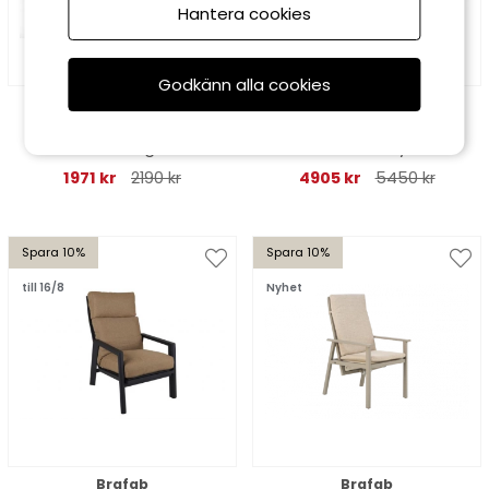
Hantera cookies
Godkänn alla cookies
Brafab
Brafab
Avanti positionsstol -
Slide positionsfåtölj -
antracit/grå
svart/ash dyna
1971 kr
2190 kr
4905 kr
5450 kr
Spara 10%
Spara 10%
till 16/8
Nyhet
Brafab
Brafab