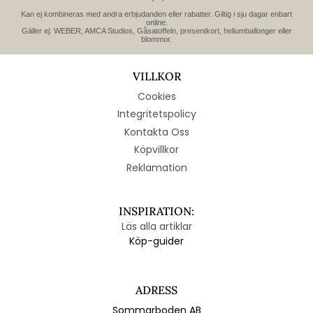
Kan ej kombineras med andra erbjudanden eller rabatter. Giltig i sju dagar enbart
online.
Gäller ej: WEBER, AMCA Studios, Gåsatoffeln, presentkort, heliumballonger eller
blommor.
VILLKOR
Cookies
Integritetspolicy
Kontakta Oss
Köpvillkor
Reklamation
INSPIRATION:
Läs alla artiklar
Köp-guider
ADRESS
Sommarboden AB