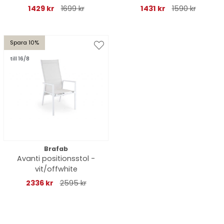
1429 kr
1699 kr
1431 kr
1590 kr
Spara 10%
till 16/8
Brafab
Avanti positionsstol -
vit/offwhite
2336 kr
2595 kr