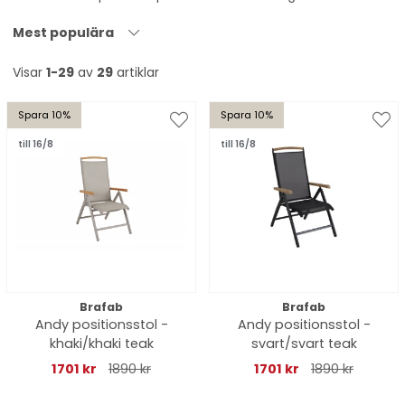
Mest populära
Visar
1-29
av
29
artiklar
Spara 10%
Spara 10%
till 16/8
till 16/8
Brafab
Brafab
Andy positionsstol -
Andy positionsstol -
khaki/khaki teak
svart/svart teak
1701 kr
1890 kr
1701 kr
1890 kr