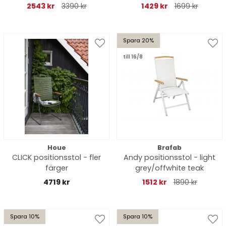
antracit/pearl grey dyna
2543 kr
3390 kr
1429 kr
1699 kr
Spara 20%
till 16/8
Houe
Brafab
CLICK positionsstol - fler
Andy positionsstol - light
färger
grey/offwhite teak
4719 kr
1512 kr
1890 kr
Spara 10%
Spara 10%