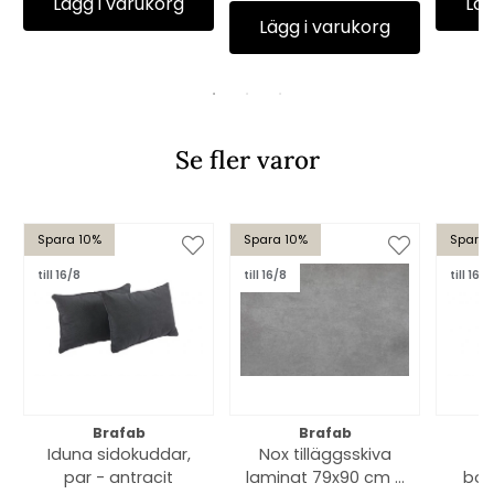
Lägg i varukorg
Läg
Lägg i varukorg
Se fler varor
Spara 10%
Spara 10%
Spara 
till 16/8
till 16/8
till 16/8
Brafab
Brafab
Iduna sidokuddar,
Nox tilläggsskiva
par - antracit
laminat 79x90 cm -
bor