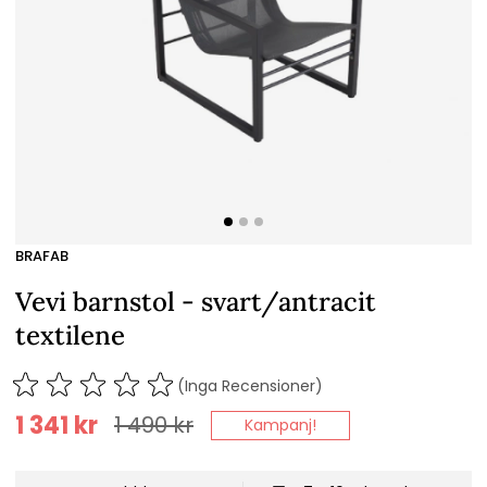
BRAFAB
Vevi barnstol - svart/antracit
textilene
(Inga Recensioner)
1 341
kr
1 490
kr
Kampanj!