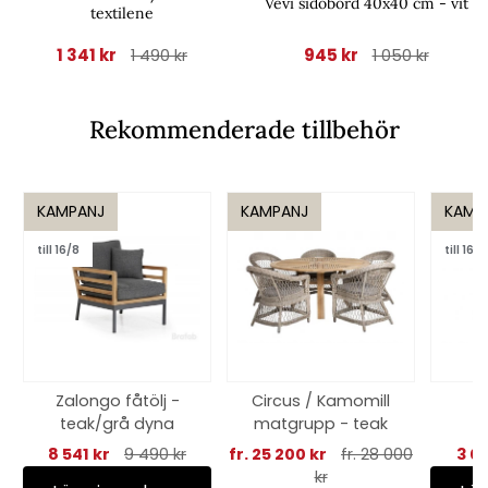
Vevi sidobord 40x40 cm - vit
textilene
1 341 kr
945 kr
1 490 kr
1 050 kr
Rekommenderade tillbehör
KAMPANJ
KAMPANJ
KAMP
till 16/8
till 16/8
Zalongo fåtölj -
Circus / Kamomill
S
teak/grå dyna
matgrupp - teak
g
8 541 kr
9 490 kr
fr. 25 200 kr
fr. 28 000
3 0
kr