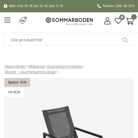
Mån-Fre: 10-18 Lör: 10-15 Sön: 11-15
Telefon: 040-45 01 11
0
Utemöbler
>
Material
>
Aluminiummöbler
>
Stolar - Aluminiummöbler
>
Vevi barnstol - svart/antracit textilene
10
till 16/8