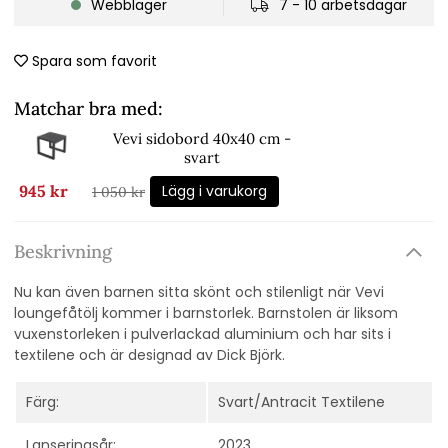
Webblager
7 - 10 arbetsdagar
Spara som favorit
Matchar bra med:
Vevi sidobord 40x40 cm -
svart
Lägg i varukorg
945 kr
1 050 kr
Beskrivning
Nu kan även barnen sitta skönt och stilenligt när Vevi
loungefåtölj kommer i barnstorlek. Barnstolen är liksom
vuxenstorleken i pulverlackad aluminium och har sits i
textilene och är designad av Dick Björk.
Färg:
Svart/Antracit Textilene
Lanseringsår:
2023