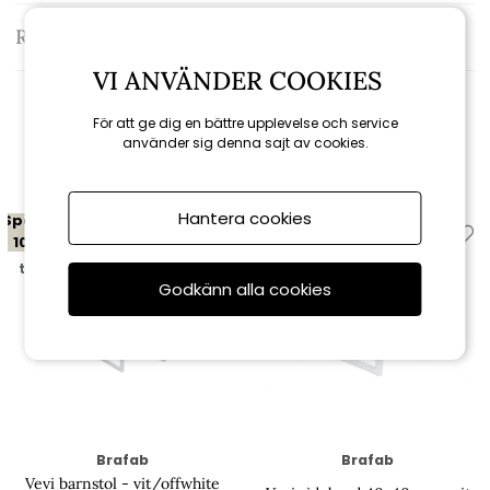
Recensioner
VI ANVÄNDER COOKIES
För att ge dig en bättre upplevelse och service
använder sig denna sajt av cookies.
Relaterade produkter
Hantera cookies
Spara
Spara
10%
10%
till 16/8
till 16/8
Godkänn alla cookies
Brafab
Brafab
Vevi barnstol - vit/offwhite