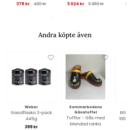
grå betonglook
cm
378 kr
420 kr
3 024 kr
3 360 kr
8
Andra köpte även
Weber
Sommarbodens
Bi
Gasolflaska 3-pack
Gåsatoffel
BGE 
Tofflor - Gås med
445g
100% 
blandad ranka
399 kr