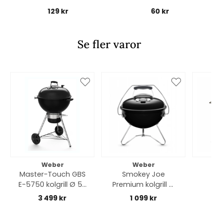
129 kr
60 kr
Se fler varor
Weber
Weber
Master-Touch GBS
Smokey Joe
B
E-5750 kolgrill Ø 57
Premium kolgrill Ø
cm - black
37 cm - black
3 499 kr
1 099 kr