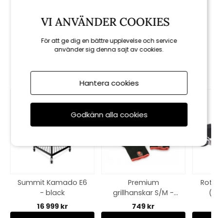
Gasolflaska 445g
VI ANVÄNDER COOKIES
159 kr
För att ge dig en bättre upplevelse och service
använder sig denna sajt av cookies.
Rekommenderade tillbehör
Hantera cookies
Godkänn alla cookies
Summit Kamado E6
Premium
Rotis
- black
grillhanskar S/M -
(ä
black/red
16 999 kr
749 kr