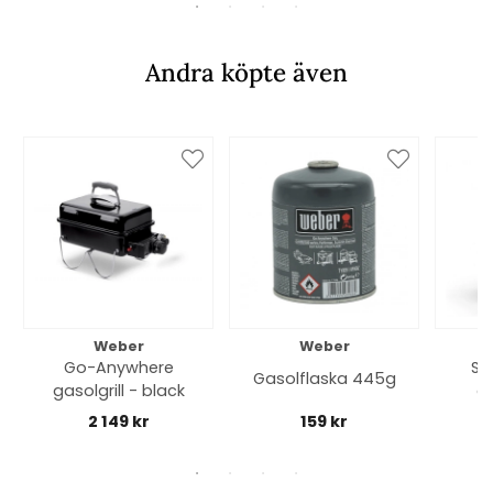
Andra köpte även
Weber
Weber
Go-Anywhere
Sm
Gasolflaska 445g
gasolgrill - black
ch
2 149 kr
159 kr