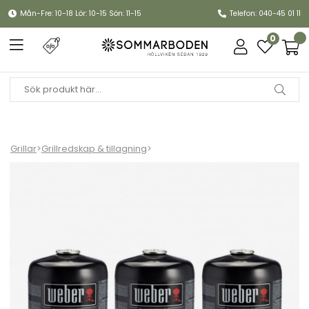
Mån-Fre: 10-18 Lör: 10-15 Sön: 11-15
Telefon: 040-45 01 11
0
Grillar
>
Grillredskap & tillagning
>
Gasolflaska 3-pack 445g