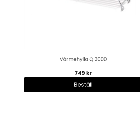
k
Värmehylla Q 3000
749 kr
Beställ