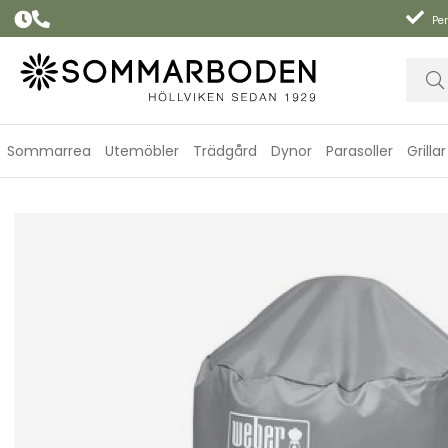
Per
Sommarrea
Utemöbler
Trädgård
Dynor
Parasoller
Grillar
Standardöverdrag kolgrill 47 cm - grey