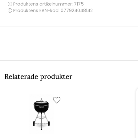
Produktens artikelnummer:
7175
Produktens EAN-kod: 077924048142
Relaterade produkter