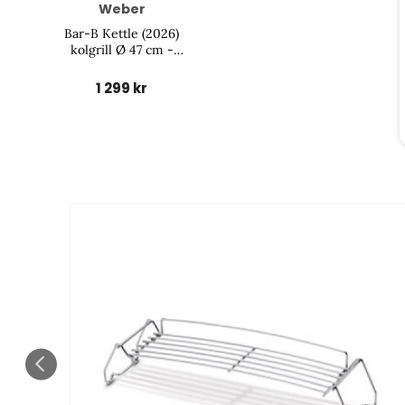
Weber
Bar-B Kettle (2026)
kolgrill Ø 47 cm -
black
1 299 kr