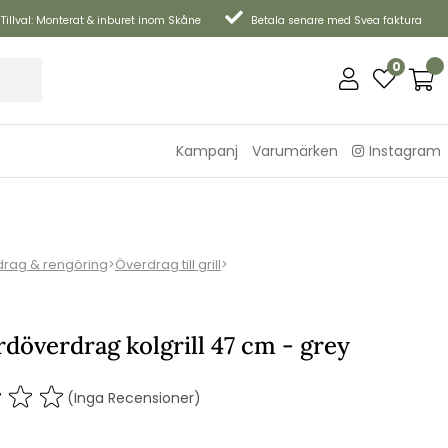
Tillval: Monterat & inburet inom Skåne
Betala senare med Svea faktura
0
Kampanj
Varumärken
Instagram
rag & rengöring
>
Överdrag till grill
>
döverdrag kolgrill 47 cm - grey
(Inga Recensioner)