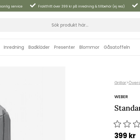
sonlig service
Fraktfritt över 399 kr på inredning & tillbehör (ej rea)
Inredning
Badkläder
Presenter
Blommor
Gåsatoffeln
Grillar
>
Överd
WEBER
Standar
399
kr