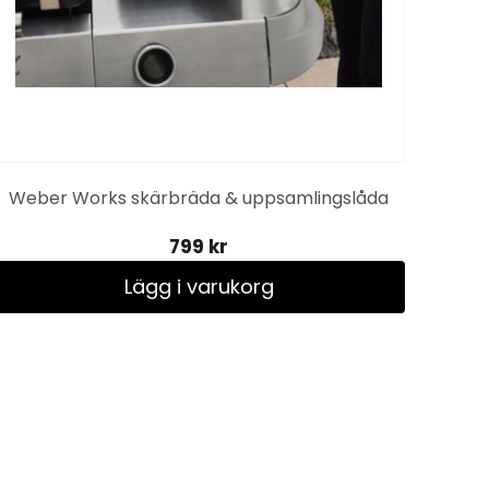
Weber Works skärbräda & uppsamlingslåda
P
799 kr
Lägg i varukorg