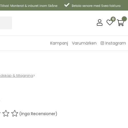
Tillval: Monterat & inburet inom Skåne
Betala senare med Svea faktura
0
Kampanj
Varumärken
Instagram
edskap & tillagning
>
t
(Inga Recensioner)