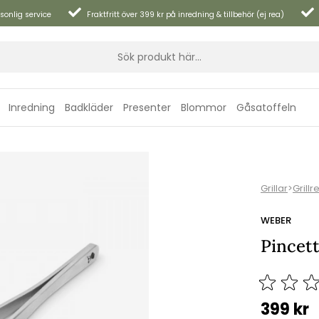
sonlig service
Fraktfritt över 399 kr på inredning & tillbehör (ej rea)
Inredning
Badkläder
Presenter
Blommor
Gåsatoffeln
Grillar
>
Grillr
WEBER
Pincet
399
kr