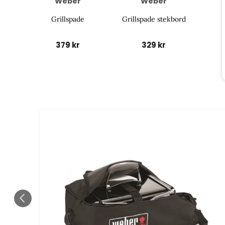
Weber
Weber
Grillspade
Grillspade stekbord
379 kr
329 kr