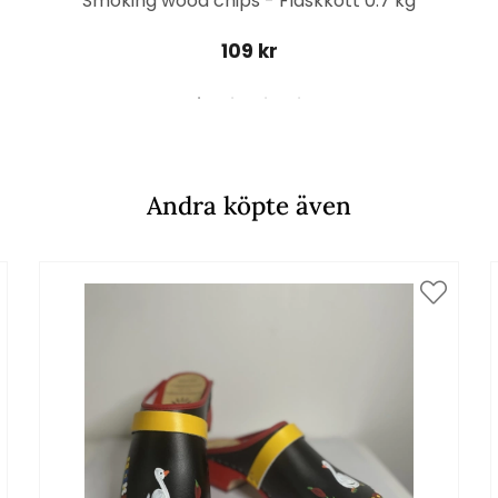
Smoking wood chips - Fläskkött 0.7 kg
109 kr
Andra köpte även