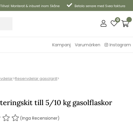
Tillval: Monterat & inburet inom Skåne
Betala senare med Svea faktura
0
Kampanj
Varumärken
Instagram
vdelar
>
Reservdelar gasolgrill
>
eringskit till 5/10 kg gasolflaskor
(Inga Recensioner)