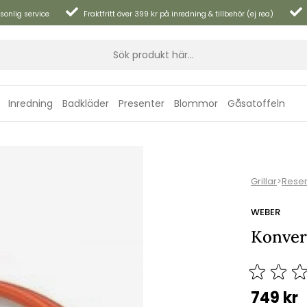
sonlig service
Fraktfritt över 399 kr på inredning & tillbehör (ej rea)
Inredning
Badkläder
Presenter
Blommor
Gåsatoffeln
Grillar
>
Reser
WEBER
Konvert
749
kr