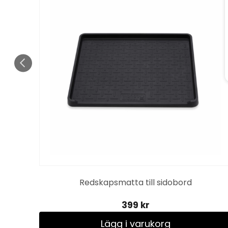
Redskapsmatta till sidobord
399 kr
Lägg i varukorg