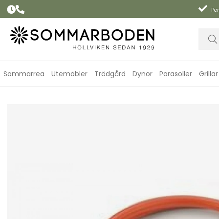
Per
Sommarrea
Utemöbler
Trädgård
Dynor
Parasoller
Grillar
Konverteringskit till 5/10 kg gasolflaskor