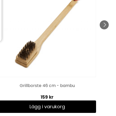
Port
Grillborste 46 cm - bambu
159 kr
Lägg i varukorg