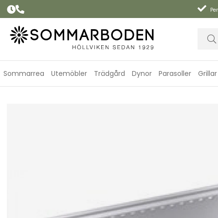
Per
Sommarrea
Utemöbler
Trädgård
Dynor
Parasoller
Grillar
Aluminiumform till stekgaller Q - Liten