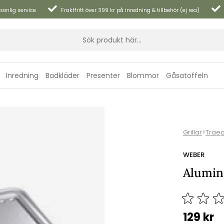
sonlig service
Fraktfritt över 399 kr på inredning & tillbehör (ej rea)
Inredning
Badkläder
Presenter
Blommor
Gåsatoffeln
Grillar
>
Trae
WEBER
Alumini
129
kr