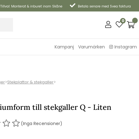
Tillval: Monterat & inburet inom Skåne
Betala senare med Svea faktura
0
Kampanj
Varumärken
Instagram
ger
>
Stekplattor & stekgaller
>
umform till stekgaller Q - Liten
(Inga Recensioner)