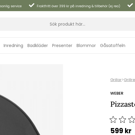
sonlig service
Fraktfritt över 399 kr på inredning & tillbehör (ej rea)
Inredning
Badkläder
Presenter
Blommor
Gåsatoffeln
Grillar
>
Grillr
WEBER
Pizzast
599
kr