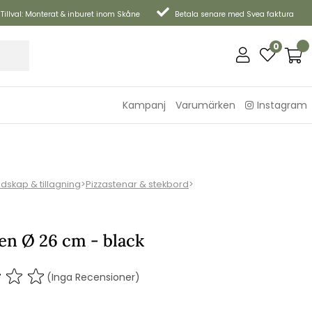
Tillval: Monterat & inburet inom Skåne
Betala senare med Svea faktura
0
Kampanj
Varumärken
Instagram
edskap & tillagning
>
Pizzastenar & stekbord
>
en Ø 26 cm - black
(Inga Recensioner)