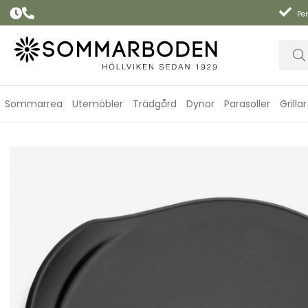
Per
Sommarrea
Utemöbler
Trädgård
Dynor
Parasoller
Grillar
Pizzasten Ø 26 cm - black