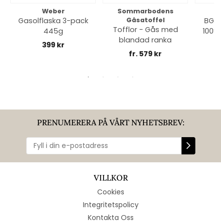
Weber
Sommarbodens
Bi
Gasolflaska 3-pack
Gåsatoffel
BGE 
Tofflor - Gås med
445g
100% 
blandad ranka
399 kr
fr. 579 kr
PRENUMERERA PÅ VÅRT NYHETSBREV:
VILLKOR
Cookies
Integritetspolicy
Kontakta Oss