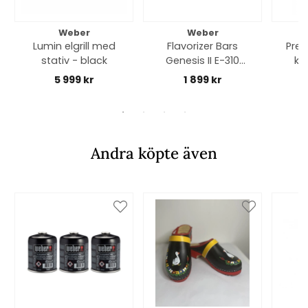
Weber
Weber
Lumin elgrill med
Flavorizer Bars
Pre
stativ - black
Genesis II E-310
ko
(2017) - rostfritt
5 999 kr
1 899 kr
stål
Andra köpte även