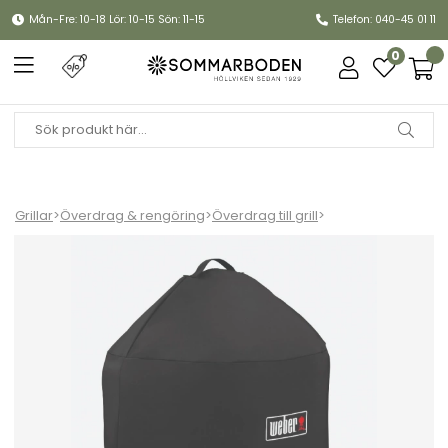
Mån-Fre: 10-18 Lör: 10-15 Sön: 11-15
Telefon: 040-45 01 11
0
Grillar
>
Överdrag & rengöring
>
Överdrag till grill
>
Premiumöverdrag Master Touch Premium 57 cm - black