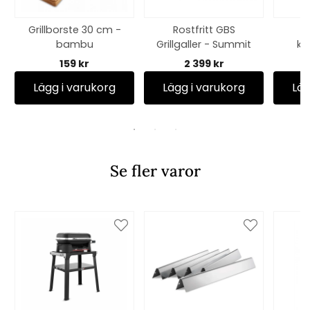
Grillborste 30 cm -
Rostfritt GBS
bambu
Grillgaller - Summit
ky
159 kr
2 399 kr
Lägg i varukorg
Lägg i varukorg
Läg
Se fler varor