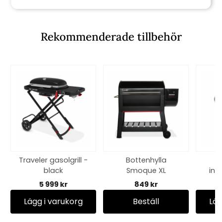
60 kr
Rekommenderade tillbehör
Traveler gasolgrill -
Bottenhylla
black
Smoque XL
inn
5 999 kr
849 kr
Lägg i varukorg
Beställ
Läg