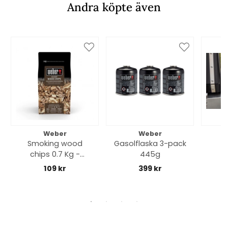
Andra köpte även
Weber
Weber
Smoking wood
Gasolflaska 3-pack
W
chips 0.7 Kg -
445g
s
hickory
upp
109 kr
399 kr