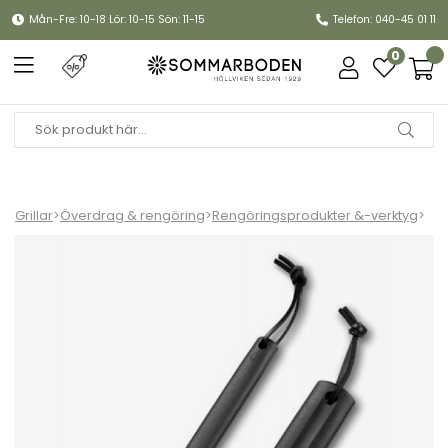
Mån-Fre: 10-18 Lör: 10-15 Sön: 11-15
Telefon: 040-45 01 11
0
Grillar
>
Överdrag & rengöring
>
Rengöringsprodukter &-verktyg
>
Rengöringsset till gasolgrill