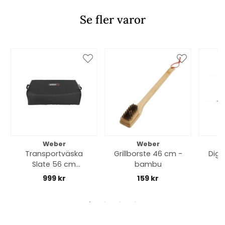
Se fler varor
Weber
Weber
Transportväska
Grillborste 46 cm -
Digi
Slate 56 cm
bambu
stekbord - black
sn
999 kr
159 kr