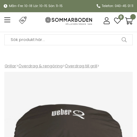
Mån-Fre: 10-18 Lör: 10-15 Sön: 11-15
Telefon: 040-45 01 11
0
Grillar
>
Överdrag & rengöring
>
Överdrag till grill
>
Premiumöverdrag Q100/1000 (äldre än 2025 modell) - black