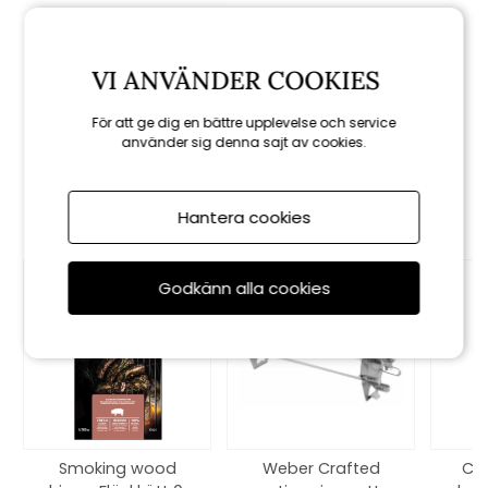
Weber
Förkläde - black
VI ANVÄNDER COOKIES
329 kr
För att ge dig en bättre upplevelse och service
använder sig denna sajt av cookies.
Rekommenderade tillbehör
Hantera cookies
Godkänn alla cookies
Smoking wood
Weber Crafted
Co