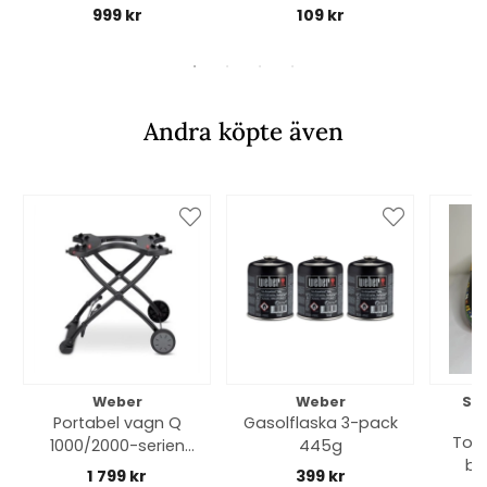
pelletsgrill - black
hickory
999 kr
109 kr
Andra köpte även
Weber
Weber
So
Portabel vagn Q
Gasolflaska 3-pack
Toff
1000/2000-serien
445g
bl
(äldre än 2025
1 799 kr
399 kr