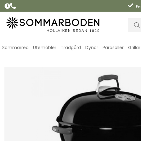
Per
Sommarrea
Utemöbler
Trädgård
Dynor
Parasoller
Grillar
Bar-B-Kettle Kolgrill Ø 57 cm - black