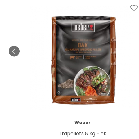
Weber
en
Träpellets 8 kg - ek
lack