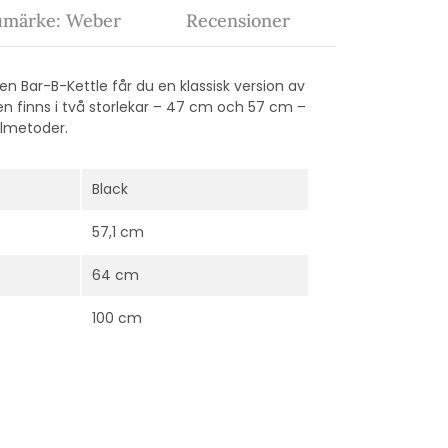
umärke: Weber
Recensioner
len Bar-B-Kettle får du en klassisk version av
len finns i två storlekar – 47 cm och 57 cm –
llmetoder.
Black
57,1 cm
64 cm
100 cm