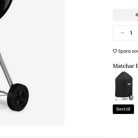
Spara so
Matchar 
Beställ