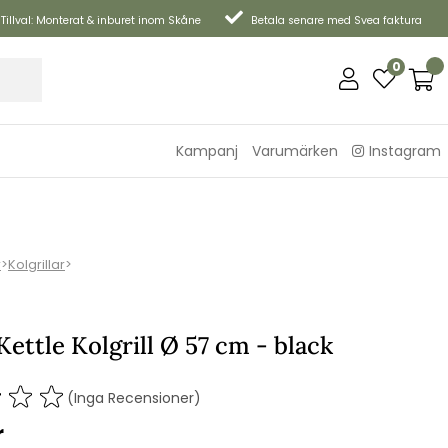
Tillval: Monterat & inburet inom Skåne
Betala senare med Svea faktura
0
Kampanj
Varumärken
Instagram
r
>
Kolgrillar
>
ettle Kolgrill Ø 57 cm - black
(Inga Recensioner)
r