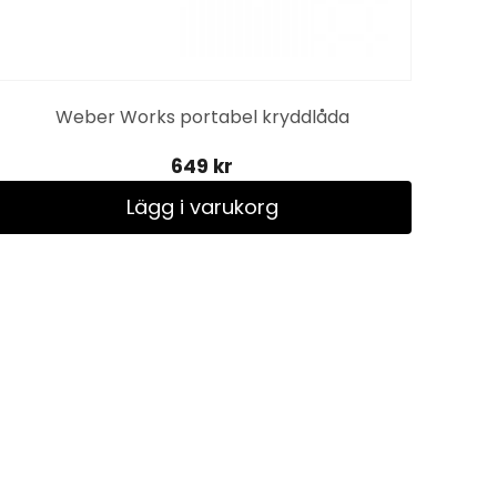
Pr
Weber Works portabel kryddlåda
649 kr
Lägg i varukorg