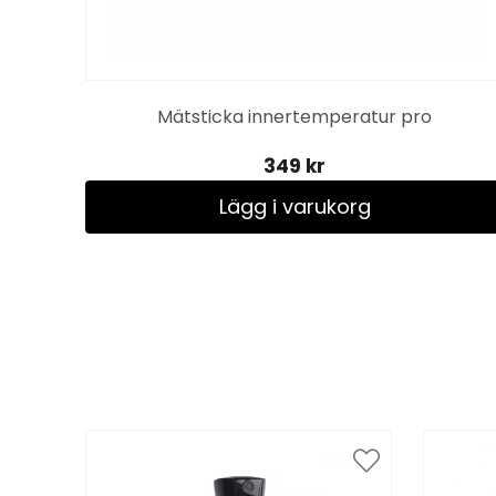
rt
Mätsticka innertemperatur pro
349 kr
Lägg i varukorg