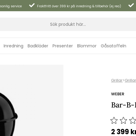
sonlig service
Fraktfritt över 399 kr på inredning & tillbehör (ej rea)
Inredning
Badkläder
Presenter
Blommor
Gåsatoffeln
Grillar
>
Grilla
WEBER
Bar-B-K
2 399
k