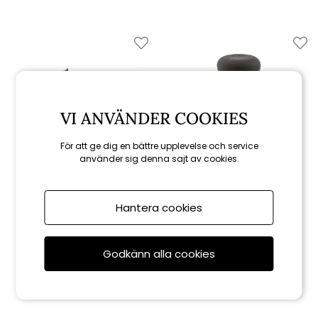
VI ANVÄNDER COOKIES
För att ge dig en bättre upplevelse och service
använder sig denna sajt av cookies.
Weber
Weber
Hantera cookies
Mikrofiberduk
Stålboll för stekhäll
60 kr
159 kr
Godkänn alla cookies
Rekommenderade tillbehör