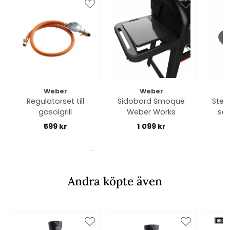
Weber
Weber
Regulatorset till
Sidobord Smoque
Stek
gasolgrill
Weber Works
ser
599 kr
1 099 kr
Andra köpte även