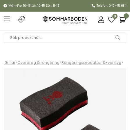
Mån-Fre: 10-18 Lör: 10-15 Sön: 11-15
Telefon: 040-45 01 11
0
Grillar
>
Överdrag & rengöring
>
Rengöringsprodukter &-verktyg
>
Rengöringssvamp