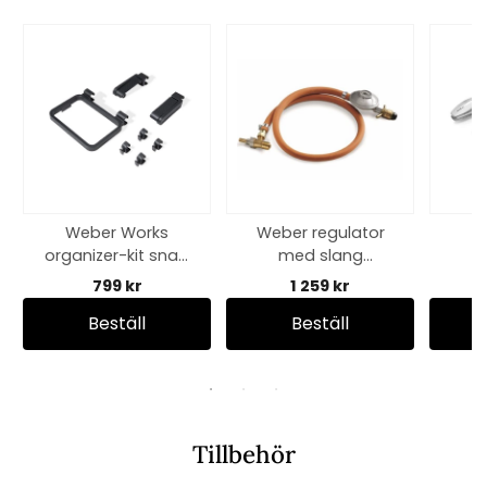
Weber Works
Weber regulator
S
organizer-kit snap
med slang
on
Q200/2000
799 kr
1 259 kr
Beställ
Beställ
Tillbehör