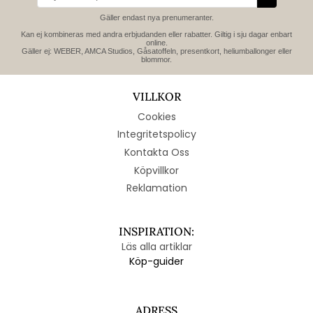
Gäller endast nya prenumeranter.
Kan ej kombineras med andra erbjudanden eller rabatter. Giltig i sju dagar enbart
online.
Gäller ej: WEBER, AMCA Studios, Gåsatoffeln, presentkort, heliumballonger eller
blommor.
VILLKOR
Cookies
Integritetspolicy
Kontakta Oss
Köpvillkor
Reklamation
INSPIRATION:
Läs alla artiklar
Köp-guider
ADRESS