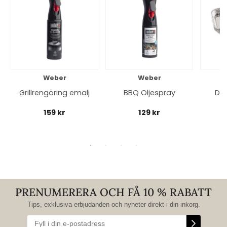
Weber
Weber
Grillrengöring emalj
BBQ Oljespray
Dro
159 kr
129 kr
PRENUMERERA OCH FÅ 10 % RABATT
Tips, exklusiva erbjudanden och nyheter direkt i din inkorg.