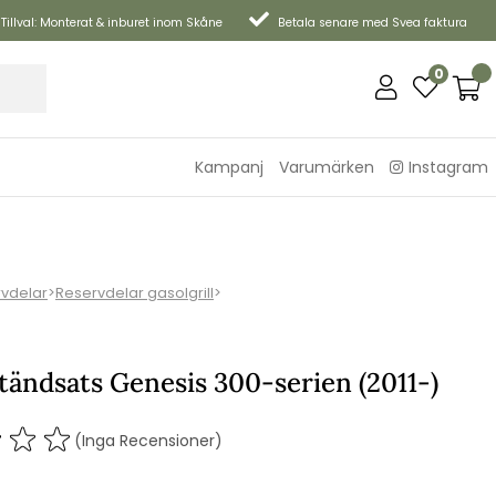
Tillval: Monterat & inburet inom Skåne
Betala senare med Svea faktura
0
Kampanj
Varumärken
Instagram
vdelar
>
Reservdelar gasolgrill
>
ändsats Genesis 300-serien (2011-)
(Inga Recensioner)