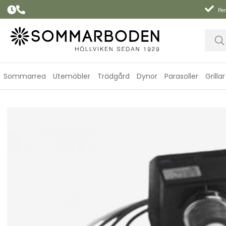
Per
Sommarrea
Utemöbler
Trädgård
Dynor
Parasoller
Grillar
Weber tändsats Genesis 300-serien (2011-)