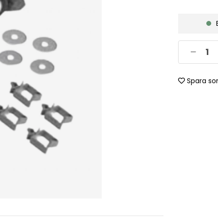
Spara so