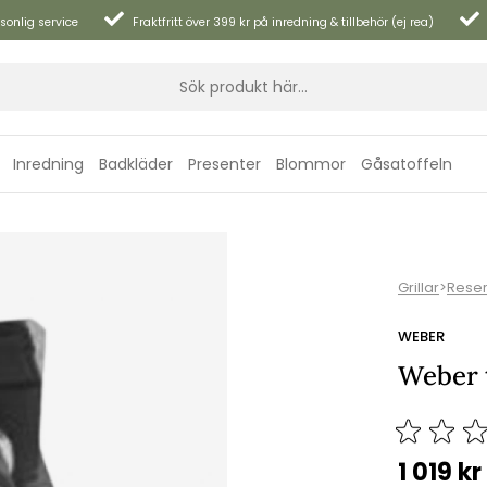
sonlig service
Fraktfritt över 399 kr på inredning & tillbehör (ej rea)
Inredning
Badkläder
Presenter
Blommor
Gåsatoffeln
Grillar
>
Reser
WEBER
Weber t
1 019
kr