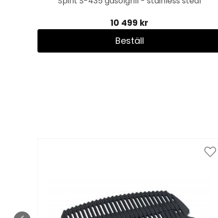
l
Spirit S-435 gasolgrill - stainless steal
10 499 kr
Beställ