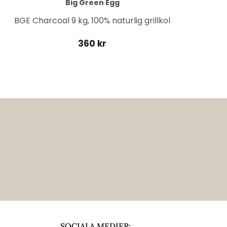
Big Green Egg
BGE Charcoal 9 kg, 100% naturlig grillkol
360 kr
SOCIALA MEDIER: