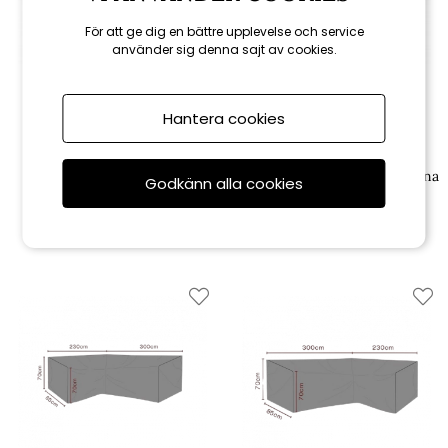
För att ge dig en bättre upplevelse och service
använder sig denna sajt av cookies.
Hantera cookies
Brafab
Brafab
Weldon mittdel - svart/grå
Weldon fotpall - svart/grå dyna
Godkänn alla cookies
dyna
2 961 kr
1 609 kr
3 290 kr
2 145 kr