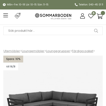
Mån-Fre: 10-18 Lör: 10-15 Sön: 11-15
Telefon: 040-45 01 11
0
Utemöbler
>
Loungemöbler
>
Loungegrupper
>
Färdiga paket
>
Weldon hörnsoffa - svart/grå dyna
10
till 16/8