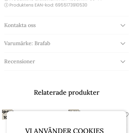
Produktens EAN-kod: 6955173910530
Kontakta oss
Varumärke: Brafab
Recensioner
Relaterade produkter
Spara
Spara
10%
25%
till 16/8
VI ANVÄNDER COOKIES