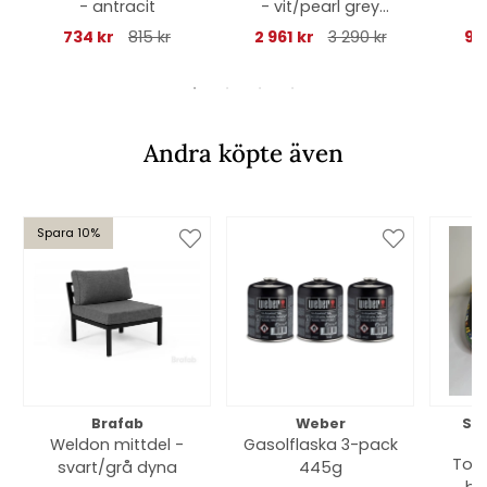
- antracit
- vit/pearl grey
dyna
gr
734 kr
815 kr
2 961 kr
3 290 kr
90
Andra köpte även
Spara 10%
Brafab
Weber
So
Weldon mittdel -
Gasolflaska 3-pack
Toff
svart/grå dyna
445g
bl