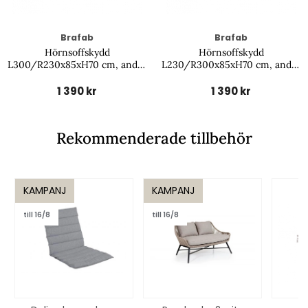
Brafab
Brafab
Hörnsoffskydd
Hörnsoffskydd
L300/R230x85xH70 cm, andas
L230/R300x85xH70 cm, andas
- svart
- svart
1 390 kr
1 390 kr
Rekommenderade tillbehör
KAMPANJ
KAMPANJ
till 16/8
till 16/8