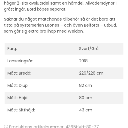
höger 2-sits avslutsdel samt en hörndel. Allvädersdynor i
grått ingår. Bord köpes separat.
Saknar du något matchande tillbehör så är det bara att
titta på systerserien Leones – och även Belforts – utbud,
som gör sig extra bra ihop med Weldon.
Färg:
Svart/Grå
Lanseringsår:
2018
Mått: Bredd:
226/226 cm
Mått: Djup:
82 cm
Mått: Höjd:
80 cm
Mått: Sitthöjd:
43 cm
Produktens artikelnummer:
4365HVH-80-77