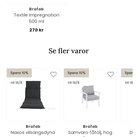
Brafab
Textile Impregnation
500 ml
270 kr
Se fler varor
Spara 10%
Spara 10%
Spara
till 16/8
till 16/8
till 16/8
Brafab
Brafab
Naxos vilsängsdyna
Samvaro fåtölj, hög
Del