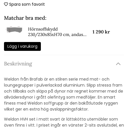
Spara som favorit
Matchar bra med:
Hörnsoffskydd
1 290 kr
230/230x85xH70 cm, andas -
svart
Lägg i varukorg
Beskrivning
Weldon från Brafab är en stilren serie med mat- och
loungegrupper i pulverlackad aluminium. Slipp stressa fram
och tillbaks och släpa på dynor när regnet kommer med de
allvädersdynor i grått olefintyg som medföljer. En smart
finess med Weldon soffgrupp är den bakåtlutade ryggen
vilket ger en extra hög avslappningsfaktor.
Weldon HVH set i matt svart är lättskötta utemöbler som
även finns i vitt. I priset ingår en vänster 2-sits avslutsdel, en