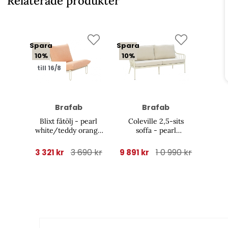
Relaterade produkter
Spara
Spara
10%
10%
till 16/8
Brafab
Brafab
Blixt fåtölj - pearl
Coleville 2,5-sits
white/teddy orange
soffa - pearl
dyna
white/dot beige dyna
3 690 kr
1 0 990 kr
3 321 kr
9 891 kr