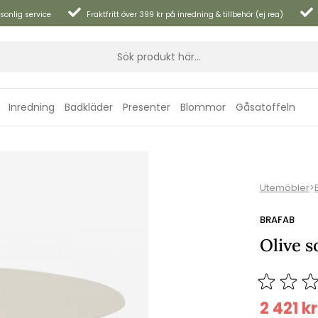
sonlig service
Fraktfritt över 399 kr på inredning & tillbehör (ej rea)
Inredning
Badkläder
Presenter
Blommor
Gåsatoffeln
Utemöbler
>
BRAFAB
Olive s
2 421
kr