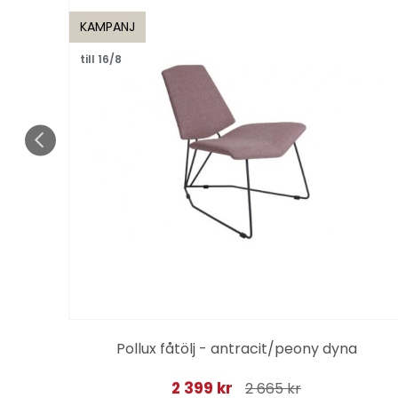
KAMPANJ
till 16/8
zin
Pollux fåtölj - antracit/peony dyna
2 399 kr
2 665 kr