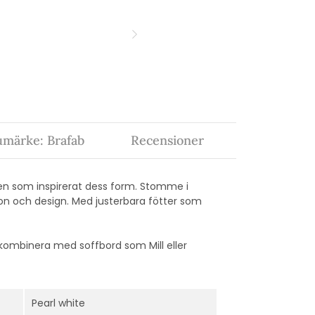
umärke: Brafab
Recensioner
liven som inspirerat dess form. Stomme i
on och design. Med justerbara fötter som
t kombinera med soffbord som Mill eller
Pearl white