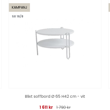
KAMPANJ
till 16/8
Blixt soffbord Ø 65 H42 cm - vit
1 611 kr
1 790 kr