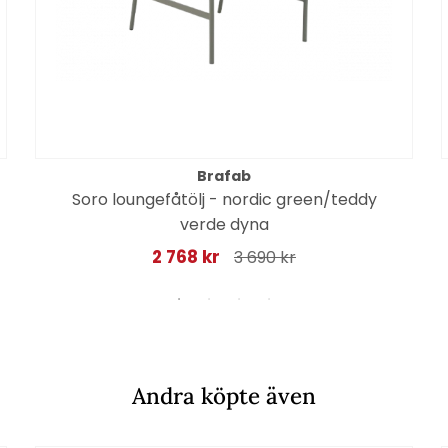
Brafab
Soro loungefåtölj - nordic green/teddy
verde dyna
2 768 kr
3 690 kr
Andra köpte även