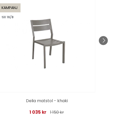
KAMPANJ
KAMP
till 16/8
till 1
Delia matstol - khaki
1 035 kr
1 150 kr