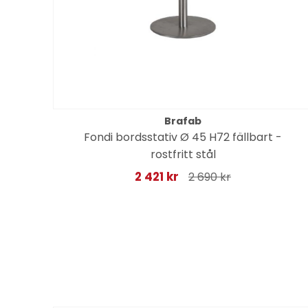
Brafab
Fondi bordsstativ Ø 45 H72 fällbart -
rostfritt stål
2 421 kr
2 690 kr