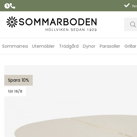
Per
Sommarrea
Utemöbler
Trädgård
Dynor
Parasoller
Grillar
Olive soffbord 110x80 H40 cm - pearl white
10
till 16/8