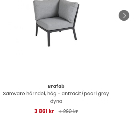
Brafab
Samvaro hörndel, hög - antracit/pearl grey
N
dyna
3 861 kr
4 290 kr