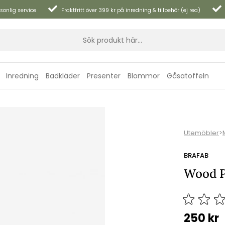
sonlig service
Fraktfritt över 399 kr på inredning & tillbehör (ej rea)
Inredning
Badkläder
Presenter
Blommor
Gåsatoffeln
Utemöbler
>
BRAFAB
Wood P
250
kr