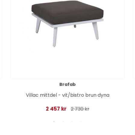
Brafab
Villac mittdel - vit/bistro brun dyna
2 457 kr
2 730 kr