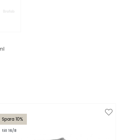
ml
Spara 10%
Spar
till 16/8
till 1