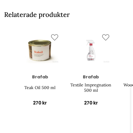
Relaterade produkter
Brafab
Brafab
Textile Impregnation
Wood
Teak Oil 500 ml
500 ml
270 kr
270 kr