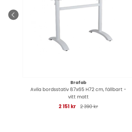
Brafab
dyna
Avila bordsstativ 87x65 H72 cm, fällbart -
vitt matt
2 151 kr
2 390 kr