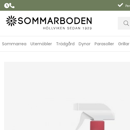
Per
Sommarrea
Utemöbler
Trädgård
Dynor
Parasoller
Grillar
Wood Protector 500 ml