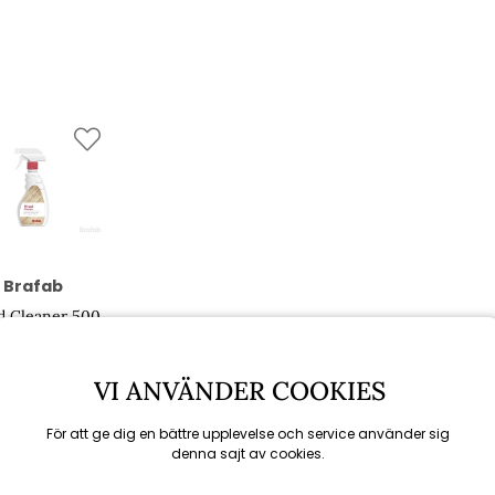
Brafab
 Cleaner 500
ml
175 kr
VI ANVÄNDER COOKIES
För att ge dig en bättre upplevelse och service använder sig
denna sajt av cookies.
Rekommenderade tillbehör