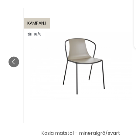
KAMPANJ
till 16/8
m,
Kasia matstol - mineralgrå/svart