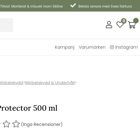
Tillval: Monterat & inburet inom Skåne
Betala senare med Svea faktura
0
Kampanj
Varumärken
Instagram
Möbelskydd
>
Möbelskydd & Underhåll
>
rotector 500 ml
(Inga Recensioner)