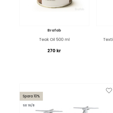
Brafab
Teak Oil 500 ml
Text
270 kr
Spara 10%
till 16/8