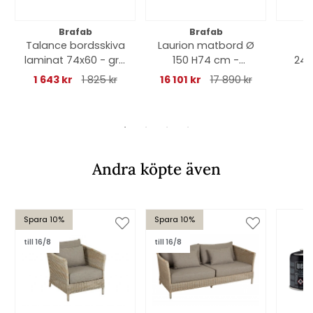
Brafab
Brafab
Talance bordsskiva
Laurion matbord Ø
laminat 74x60 - grå
150 H74 cm -
240
trä
svart/teak
an
1 643 kr
1 825 kr
16 101 kr
17 890 kr
Andra köpte även
Spara 10%
Spara 10%
till 16/8
till 16/8