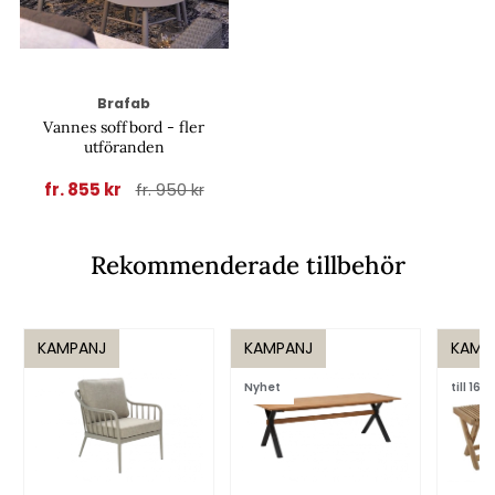
Brafab
Vannes soffbord - fler
utföranden
fr. 855 kr
fr. 950 kr
Rekommenderade tillbehör
KAMPANJ
KAMPANJ
KAMP
Nyhet
till 16/8