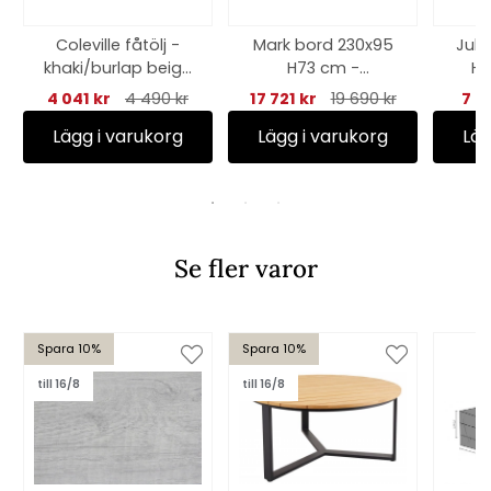
Coleville fåtölj -
Mark bord 230x95
Juli
khaki/burlap beige
H73 cm -
H4
dyna
svart/teak
4 041 kr
4 490 kr
17 721 kr
19 690 kr
7 0
Lägg i varukorg
Lägg i varukorg
Läg
Se fler varor
Spara 10%
Spara 10%
till 16/8
till 16/8