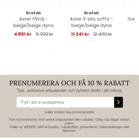
Brafab
Brafab
Aster fåtölj -
Aster 3-sits soffa -
Gaso
beige/beige dyna
beige/beige dyna
4 851 kr
5 390 kr
11 241 kr
12 490 kr
PRENUMERERA OCH FÅ 10 % RABATT
Tips, exklusiva erbjudanden och nyheter direkt i din inkorg.
Gäller endast nya prenumeranter.
Kan ej kombineras med andra erbjudanden eller rabatter. Giltig i sju dagar enbart
online.
Gäller ej: WEBER, AMCA Studios, Gåsatoffeln, presentkort, heliumballonger eller
blommor.