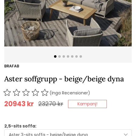
BRAFAB
Aster soffgrupp - beige/beige dyna
(Inga Recensioner)
20943
kr
23270
kr
Kampanj!
2,5-sits soffa: