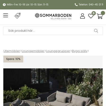
Mån-Fre: 10-18 Lör: 10-15 Sön: 11-15
Telefon: 040-45 01 11
0
Utemöbler
>
Loungemöbler
>
Loungegrupper
>
Bygg själv
>
Aster soffgrupp - beige/beige dyna
10