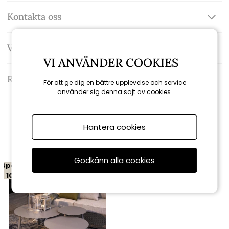
Kontakta oss
Varumärke: Brafab
VI ANVÄNDER COOKIES
Recensioner
För att ge dig en bättre upplevelse och service
använder sig denna sajt av cookies.
Hantera cookies
Relaterade produkter
Godkänn alla cookies
Spara
10%