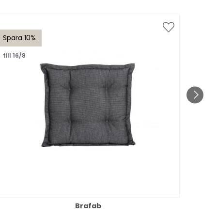
Spara 10%
Spar
till 16/8
Brafab