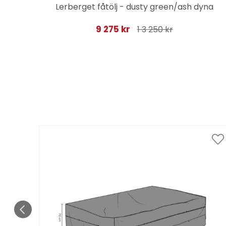
ger
Lerberget fåtölj - dusty green/ash dyna
9 275 kr
1 3 250 kr