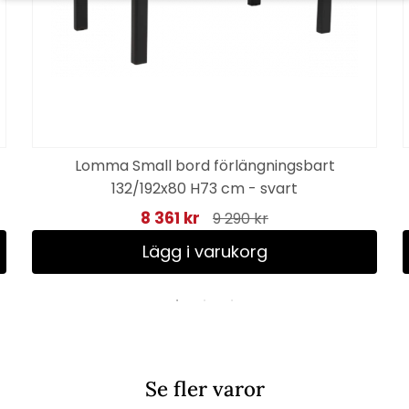
Lomma Small bord förlängningsbart
132/192x80 H73 cm - svart
8 361 kr
9 290 kr
Lägg i varukorg
Se fler varor