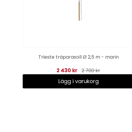
ra
Trieste träparasoll Ø 2,5 m - marin
2 430 kr
2 700 kr
Lägg i varukorg