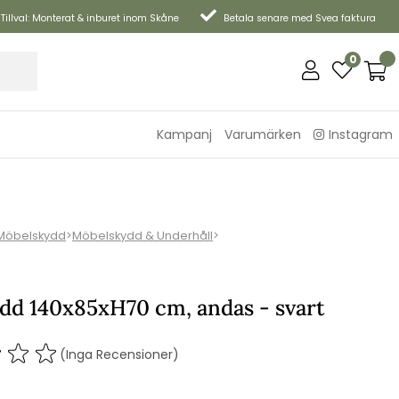
Tillval: Monterat & inburet inom Skåne
Betala senare med Svea faktura
0
Kampanj
Varumärken
Instagram
Möbelskydd
>
Möbelskydd & Underhåll
>
ydd 140x85xH70 cm, andas - svart
(Inga Recensioner)