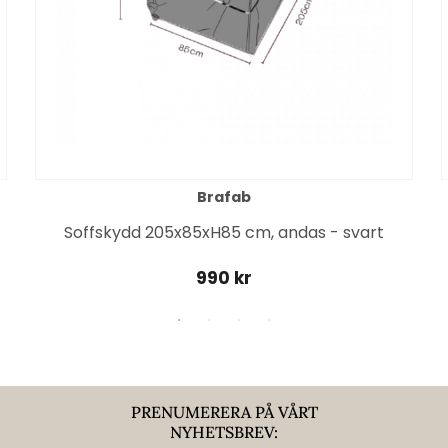
Brafab
Soffskydd 205x85xH85 cm, andas - svart
990 kr
PRENUMERERA PÅ VÅRT
NYHETSBREV: