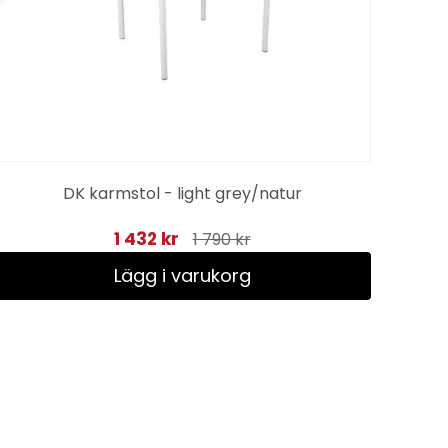
DK karmstol - light grey/natur
1 432 kr
1 790 kr
Lägg i varukorg