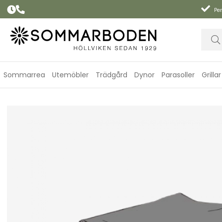
Per
Sommarrea
Utemöbler
Trädgård
Dynor
Parasoller
Grillar
Soffskydd 140x85xH70 cm, andas - svart