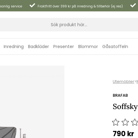
sonlig service
Fraktfritt över 399 kr på inredning & tillbehör (ej rea)
Inredning
Badkläder
Presenter
Blommor
Gåsatoffeln
Utemöbler
>
BRAFAB
Soffsk
790
kr