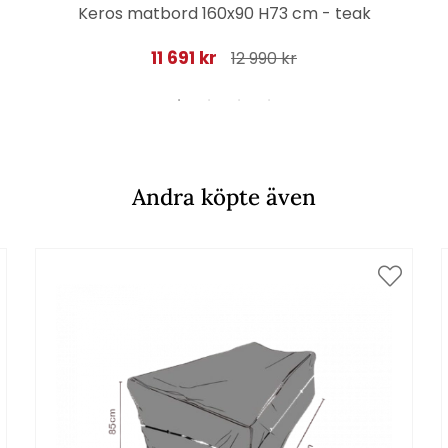
Keros matbord 160x90 H73 cm - teak
11 691 kr
12 990 kr
Andra köpte även