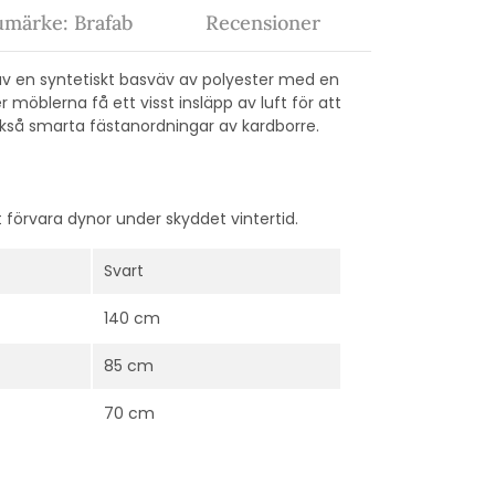
umärke: Brafab
Recensioner
av en syntetiskt basväv av polyester med en
öblerna få ett visst insläpp av luft för att
ckså smarta fästanordningar av kardborre.
 förvara dynor under skyddet vintertid.
Svart
140 cm
85 cm
70 cm