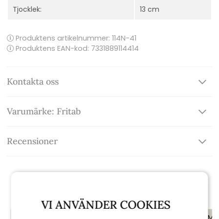
Tjocklek:
13 cm
Produktens artikelnummer:
114N-41
Produktens EAN-kod: 7331889114414
Kontakta oss
Varumärke: Fritab
Recensioner
Rekommenderade tillbehör
VI ANVÄNDER COOKIES
KAMPANJ
KAMPANJ
KAMP