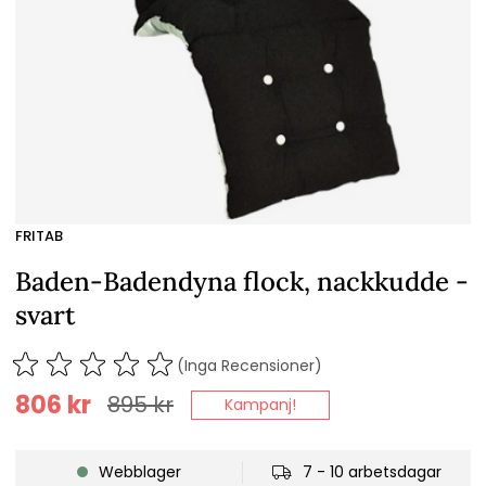
FRITAB
Baden-Badendyna flock, nackkudde -
svart
(Inga Recensioner)
806
kr
895
kr
Kampanj!
Webblager
7 - 10 arbetsdagar