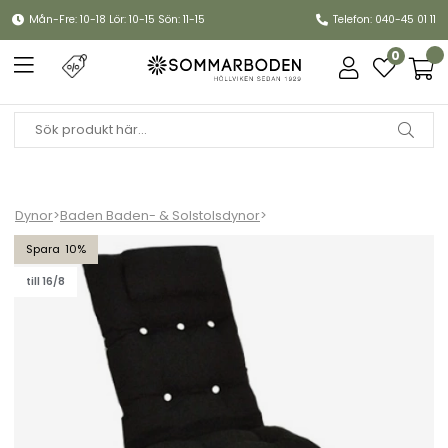
Mån-Fre: 10-18 Lör: 10-15 Sön: 11-15
Telefon: 040-45 01 11
0
Dynor
>
Baden Baden- & Solstolsdynor
>
Baden-Badendyna flock, nackkudde - svart
10
till 16/8