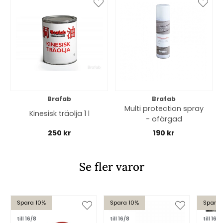
Brafab
Brafab
Multi protection spray
Kinesisk träolja 1 l
- ofärgad
250 kr
190 kr
Se fler varor
Spara 10%
Spara 10%
Spara 
till 16/8
till 16/8
till 16/8