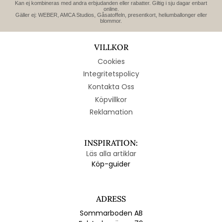
Kan ej kombineras med andra erbjudanden eller rabatter. Giltig i sju dagar enbart
online.
Gäller ej: WEBER, AMCA Studios, Gåsatoffeln, presentkort, heliumballonger eller
blommor.
VILLKOR
Cookies
Integritetspolicy
Kontakta Oss
Köpvillkor
Reklamation
INSPIRATION:
Läs alla artiklar
Köp-guider
ADRESS
Sommarboden AB