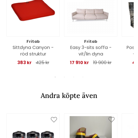
Fritab
Fritab
Sittdyna Canyon -
Easy 3-sits soffa -
Posit
röd struktur
vit/lin dyna
- 
383 kr
425 kr
17 910 kr
19 900 kr
48
Andra köpte även