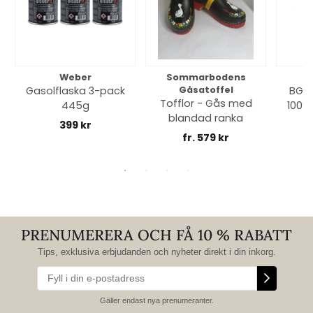
Weber
Sommarbodens
Bi
Gasolflaska 3-pack
Gåsatoffel
BGE 
Tofflor - Gås med
445g
100% 
blandad ranka
399 kr
fr. 579 kr
PRENUMERERA OCH FÅ 10 % RABATT
Tips, exklusiva erbjudanden och nyheter direkt i din inkorg.
Gäller endast nya prenumeranter.