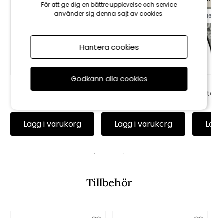
För att ge dig en bättre upplevelse och service
använder sig denna sajt av cookies.
till 16/8
till 16/8
till 16/8
Hantera cookies
Godkänn alla cookies
Däckstolsdyna
Borneo sittdyna
Canyon - granitgrå
Canyon -
stap
struktur
antracitgrå struktur
1 256 kr
1 395 kr
410 kr
455 kr
31
Lägg i varukorg
Lägg i varukorg
Läg
Tillbehör