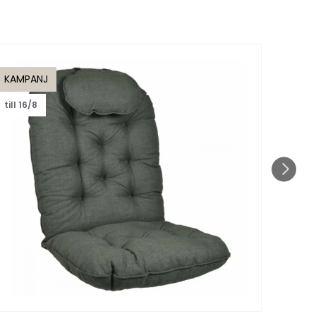
KAMPANJ
KAMP
till 16/8
till 1