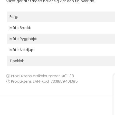
vilket gör att färgen håller sig klar och fin över tid.
Färg:
Mått: Bredd:
Mått: Rygghöjd:
Mått: Sittdjup:
Tjocklek:
Produktens artikelnummer:
401-38
Produktens EAN-kod: 7331889401385