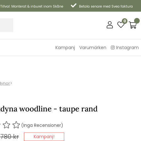
Tillval: Monterat & inburet inom Skåne
Betala senare med Svea faktura
0
Kampanj
Varumärken
Instagram
dynor
>
kdyna woodline - taupe rand
(Inga Recensioner)
780
kr
Kampanj!