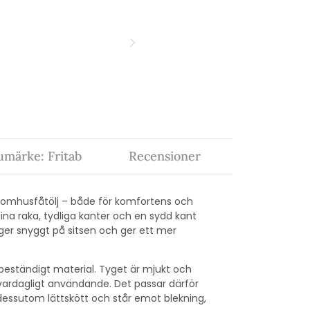
umärke: Fritab
Recensioner
n utomhusfåtölj – både för komfortens och
na raka, tydliga kanter och en sydd kant
er snyggt på sitsen och ger ett mer
rgbeständigt material. Tyget är mjukt och
h vardagligt användande. Det passar därför
r dessutom lättskött och står emot blekning,