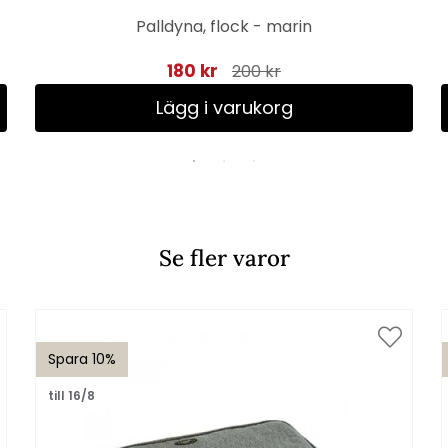
Palldyna, flock - marin
180 kr
200 kr
Lägg i varukorg
Se fler varor
Spara 10%
till 16/8