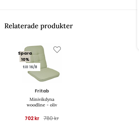
Relaterade produkter
Spara
10%
till 16/8
Fritab
Minivikdyna
woodline - oliv
780 kr
702 kr