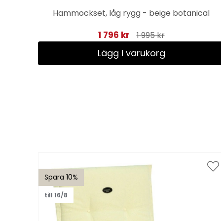
Hammockset, låg rygg - beige botanical
1 796 kr
1 995 kr
Lägg i varukorg
Spara 10%
till 16/8