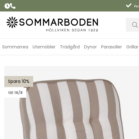
Per
Sommarrea
Utemöbler
Trädgård
Dynor
Parasoller
Grillar
Minivikdyna woodline - taupe rand
10
till 16/8