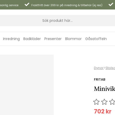
sonlig service
Fraktfritt över 399 kr på inredning & tillbehör (ej rea)
Inredning
Badkläder
Presenter
Blommor
Gåsatoffeln
Dynor
>
Stols
FRITAB
Minivi
702
kr