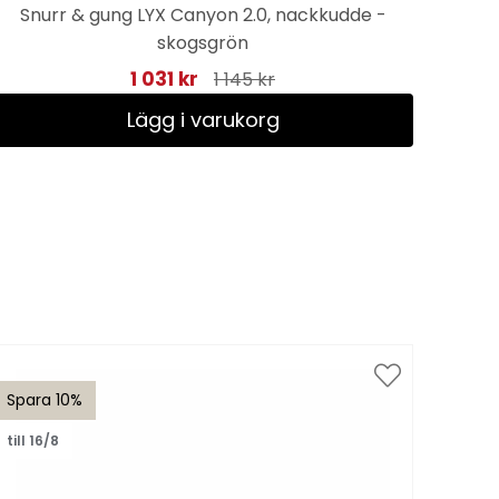
Snurr & gung LYX Canyon 2.0, nackkudde -
skogsgrön
1 031 kr
1 145 kr
Lägg i varukorg
Spara 10%
Spar
till 16/8
till 1