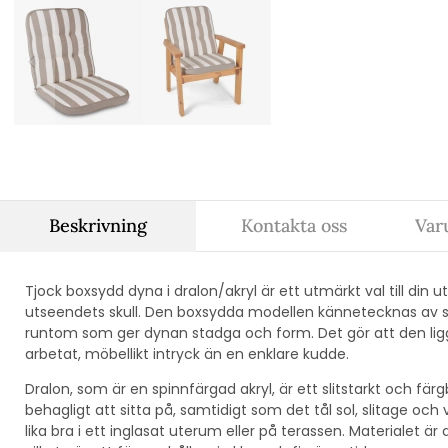
Beskrivning
Kontakta oss
Var
Tjock boxsydd dyna i dralon/akryl är ett utmärkt val till di
utseendets skull. Den boxsydda modellen kännetecknas av si
runtom som ger dynan stadga och form. Det gör att den ligg
arbetat, möbellikt intryck än en enklare kudde.
Dralon, som är en spinnfärgad akryl, är ett slitstarkt och fä
behagligt att sitta på, samtidigt som det tål sol, slitage oc
lika bra i ett inglasat uterum eller på terassen. Materialet ä