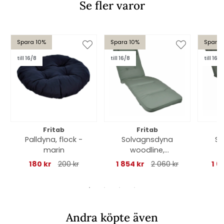
Se fler varor
Spara 10%
Spara 10%
Spara 
till 16/8
till 16/8
till 16/8
Fritab
Fritab
Palldyna, flock -
Solvagnsdyna
So
marin
woodline,
C
nackkudde -
n
180 kr
200 kr
1 854 kr
2 060 kr
1 6
mossgrön
Andra köpte även