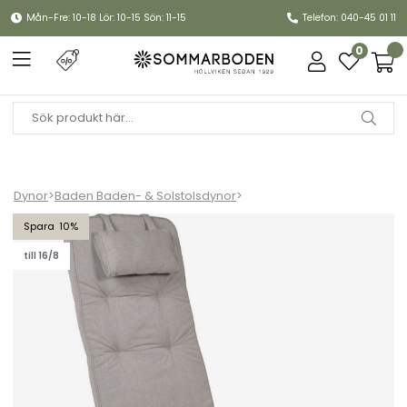
Mån-Fre: 10-18 Lör: 10-15 Sön: 11-15
Telefon: 040-45 01 11
0
Dynor
>
Baden Baden- & Solstolsdynor
>
Baden-badendyna woodline, nackkudde - askgrå
10
till 16/8