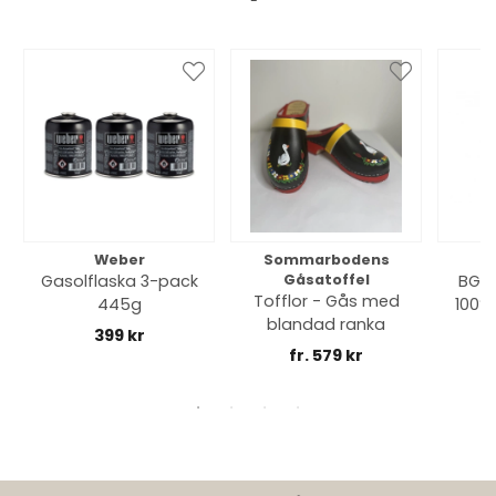
Weber
Sommarbodens
Bi
Gasolflaska 3-pack
Gåsatoffel
BGE 
Tofflor - Gås med
445g
100% 
blandad ranka
399 kr
fr. 579 kr