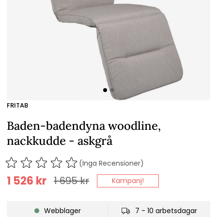
FRITAB
Baden-badendyna woodline,
nackkudde - askgrå
(Inga Recensioner)
1 526
kr
1 695
kr
Kampanj!
Webblager
7 - 10 arbetsdagar