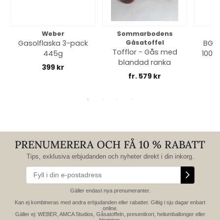
Weber
Sommarbodens
Bi
Gasolflaska 3-pack
Gåsatoffel
BGE 
Tofflor - Gås med
445g
100% 
blandad ranka
399 kr
fr. 579 kr
PRENUMERERA OCH FÅ 10 % RABATT
Tips, exklusiva erbjudanden och nyheter direkt i din inkorg.
Gäller endast nya prenumeranter.
Kan ej kombineras med andra erbjudanden eller rabatter. Giltig i sju dagar enbart
online.
Gäller ej: WEBER, AMCA Studios, Gåsatoffeln, presentkort, heliumballonger eller
blommor.