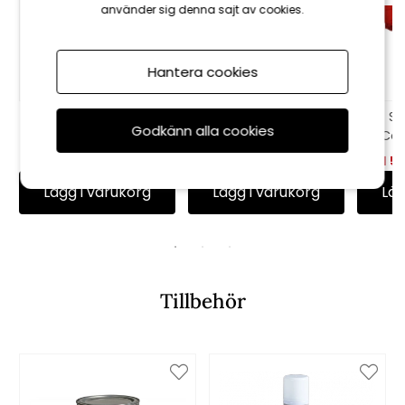
använder sig denna sajt av cookies.
Hantera cookies
Högvikdyna, flock -
Bänkdyna Canyon
So
Godkänn alla cookies
sand
2.0 100 cm, smal -
Can
indigo
r
755 kr
839 kr
869 kr
965 kr
1 5
Lägg i varukorg
Lägg i varukorg
Läg
Tillbehör