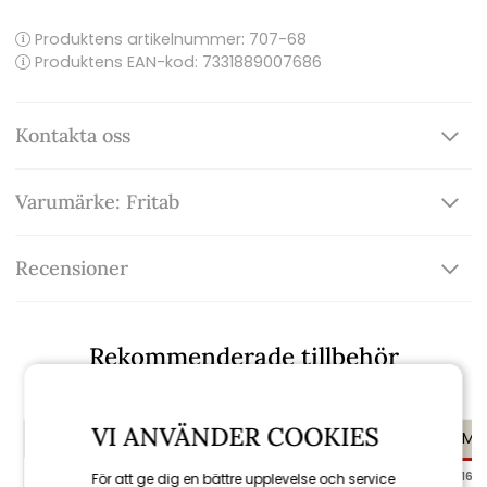
Produktens artikelnummer:
707-68
Produktens EAN-kod: 7331889007686
Kontakta oss
Varumärke: Fritab
Recensioner
Rekommenderade tillbehör
VI ANVÄNDER COOKIES
KAMPANJ
KAMPANJ
KAMP
till 16/8
till 16/8
till 16/8
För att ge dig en bättre upplevelse och service