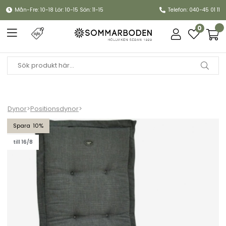
Mån-Fre: 10-18 Lör: 10-15 Sön: 11-15
Telefon: 040-45 01 11
0
Dynor
>
Positionsdynor
>
Positionsdyna Canyon (medium) - granitgrå struktur
10
till 16/8