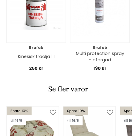
Brafab
Brafab
Multi protection spray
Kinesisk träolja 1 l
- ofärgad
250 kr
190 kr
Se fler varor
Spara 10%
Spara 10%
Spara 
till 16/8
till 16/8
till 16/8