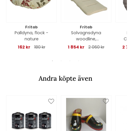
Fritab
Fritab
Palldyna, flock -
Solvagnsdyna
H
nature
woodline,
Can
nackkudde - sand
ry
162 kr
180 kr
1 854 kr
2 060 kr
2 7
Andra köpte även