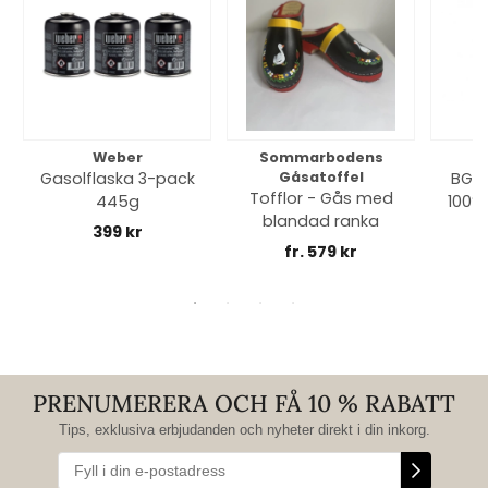
Weber
Sommarbodens
Bi
Gasolflaska 3-pack
Gåsatoffel
BGE 
Tofflor - Gås med
445g
100% 
blandad ranka
399 kr
fr. 579 kr
PRENUMERERA OCH FÅ 10 % RABATT
Tips, exklusiva erbjudanden och nyheter direkt i din inkorg.