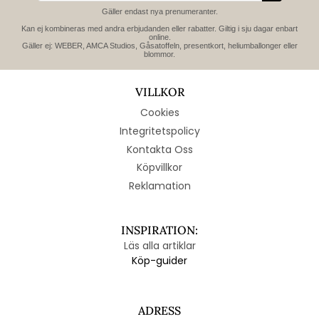
Gäller endast nya prenumeranter.
Kan ej kombineras med andra erbjudanden eller rabatter. Giltig i sju dagar enbart
online.
Gäller ej: WEBER, AMCA Studios, Gåsatoffeln, presentkort, heliumballonger eller
blommor.
VILLKOR
Cookies
Integritetspolicy
Kontakta Oss
Köpvillkor
Reklamation
INSPIRATION:
Läs alla artiklar
Köp-guider
ADRESS