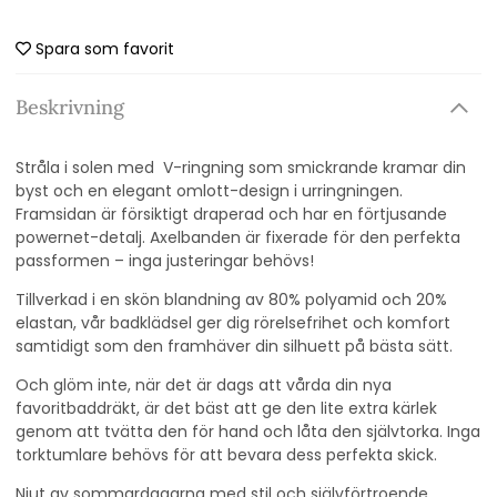
Spara som favorit
Beskrivning
Stråla i solen med V-ringning som smickrande kramar din
byst och en elegant omlott-design i urringningen.
Framsidan är försiktigt draperad och har en förtjusande
powernet-detalj. Axelbanden är fixerade för den perfekta
passformen – inga justeringar behövs!
Tillverkad i en skön blandning av 80% polyamid och 20%
elastan, vår badklädsel ger dig rörelsefrihet och komfort
samtidigt som den framhäver din silhuett på bästa sätt.
Och glöm inte, när det är dags att vårda din nya
favoritbaddräkt, är det bäst att ge den lite extra kärlek
genom att tvätta den för hand och låta den självtorka. Inga
torktumlare behövs för att bevara dess perfekta skick.
Njut av sommardagarna med stil och självförtroende