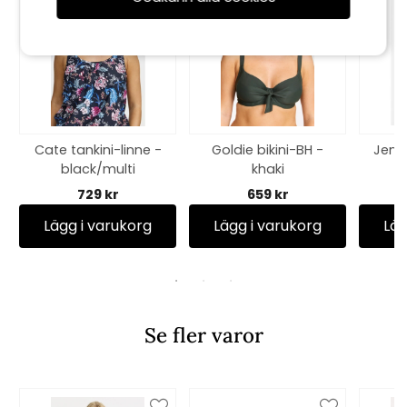
Cate tankini-linne -
Goldie bikini-BH -
Jenni
black/multi
khaki
729 kr
659 kr
Lägg i varukorg
Lägg i varukorg
Läg
Se fler varor