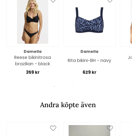
Damella
Damella
Reese bikinitrosa
Jam
Rita bikini-BH - navy
brazilian - black
359 kr
629 kr
Andra köpte även