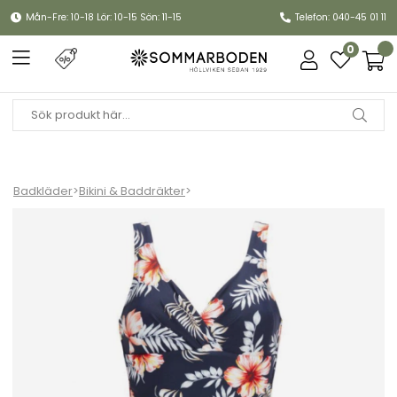
Mån-Fre: 10-18 Lör: 10-15 Sön: 11-15
Telefon: 040-45 01 11
0
Badkläder
>
Bikini & Baddräkter
>
Baddräkt - blå/ blommig