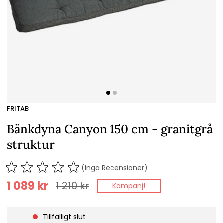
FRITAB
Bänkdyna Canyon 150 cm - granitgrå
struktur
(Inga Recensioner)
1 089
kr
1 210
kr
Kampanj!
Tillfälligt slut