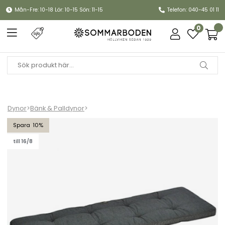
Mån-Fre: 10-18 Lör: 10-15 Sön: 11-15
Telefon: 040-45 01 11
0
Dynor
>
Bänk & Palldynor
>
Bänkdyna Canyon 150 cm - granitgrå struktur
10
till 16/8