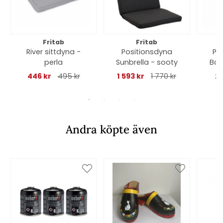
Fritab
Fritab
River sittdyna -
Positionsdyna
Pa
perla
Sunbrella - sooty
Basi
446 kr
495 kr
1 593 kr
1 770 kr
22
Andra köpte även