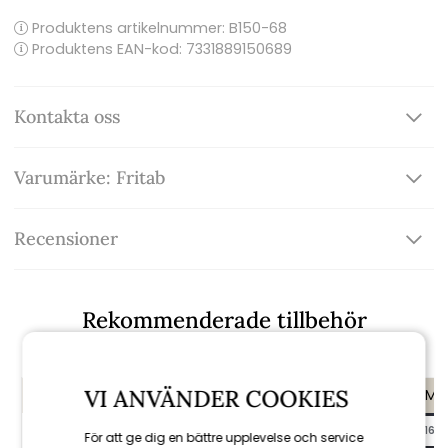
Produktens artikelnummer:
B150-68
Produktens EAN-kod: 7331889150689
Kontakta oss
Varumärke: Fritab
Recensioner
Rekommenderade tillbehör
VI ANVÄNDER COOKIES
KAMPANJ
KAMPANJ
KAMP
till 16/8
till 16/8
till 16/8
För att ge dig en bättre upplevelse och service